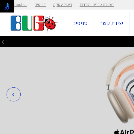
תמיכה טכנית והורדות
ביטול עסקה
דרושים
About us
יצירת קשר
סניפים