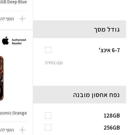
6GB Deep Blue
הוסף להש
גודל מסך
6-7 אינצ'
נקה בחירה
נפח אחסון מובנה
Cosmic Orange
128GB
256GB
הוסף להש