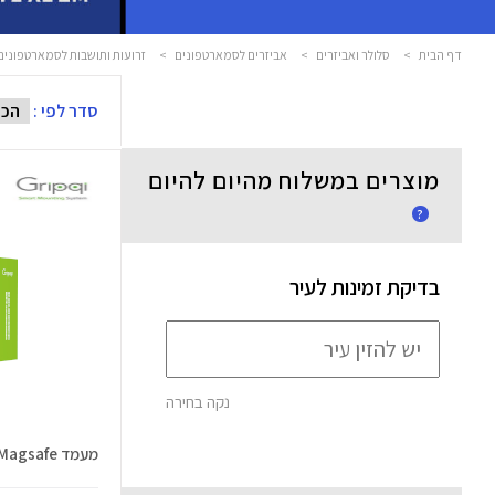
דף הבית
>
סלולר ואביזרים
>
אביזרים לסמארטפונים
>
זרועות ותושבות לסמארטפונים
סדר לפי :
מוצרים במשלוח מהיום להיום
?
בדיקת זמינות לעיר
נקה בחירה
מעמד Magsafe וואקום לדשבורד XMD20