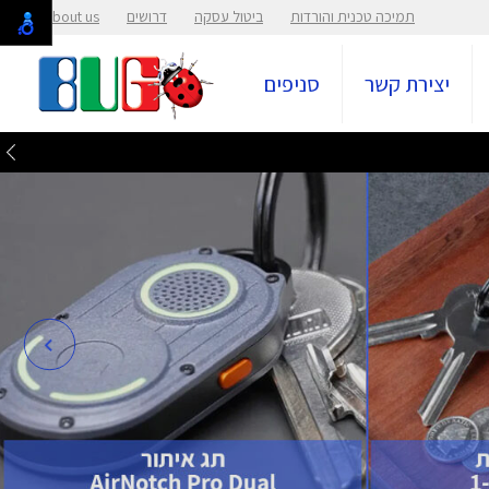
תמיכה טכנית והורדות
ביטול עסקה
דרושים
About us
יצירת קשר
סניפים