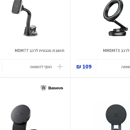
MMDM73
תושבת מגנטית לרכב MDM77
109 ₪
וואה
הוסף להשוואה