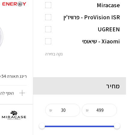
Miracase
ProVision ISR - פרוויז'ין
UGREEN
Xiaomi - שיאומי
נקה בחירה
רינג תאורה 54 ס"מ RL-21
מחיר
הוסף להש
₪
₪