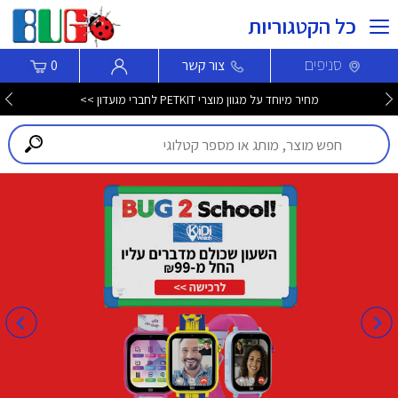
כל הקטגוריות
סניפים
צור קשר
0
מחיר מיוחד על מגוון מוצרי PETKIT לחברי מועדון >>