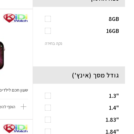
8GB
16GB
נקה בחירה
גודל מסך (אינץ')
שעון חכם לילדים idi Plus
"1.3
"1.4
הוסף להשו
"1.83
"1.84