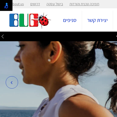
תמיכה טכנית והורדות
ביטול עסקה
דרושים
About us
יצירת קשר
סניפים