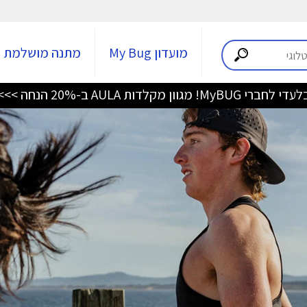
מועדון My Bug
מתנה מושלמת
די לחברי MyBUG! מגוון מקלדות AULA ב-20% הנחה >>>