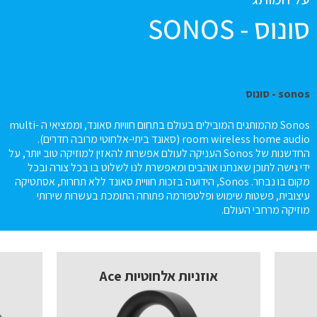
סונוס - SONOS
sonos - סונוס
Sonos מהמותגים המובילים בעולם בתחום חוויות סאונד, וממציאי ה multi-
room wireless home audio (סאונד ביתי-אלחוטי מרובה חדרים).
החדשנות של Sonos העניקה לעולם אפשרות להאזין למוזיקה טוב יותר, על
ידי גישה לתוכן שאנחנו אוהבים ומאפשרת לנו לשלוט בו בכל צורה ובכל
מקום בו נבחר. Sonos, הידועה בזכות חוויית סאונד ללא תחרות, אסתטיקה
עיצובית, פשטות שימוש ופלטפורמה פתוחה התומכת בעשרות שירותי
מוזיקה מרחבי העולם.
אוזניות אלחוטיות Ace