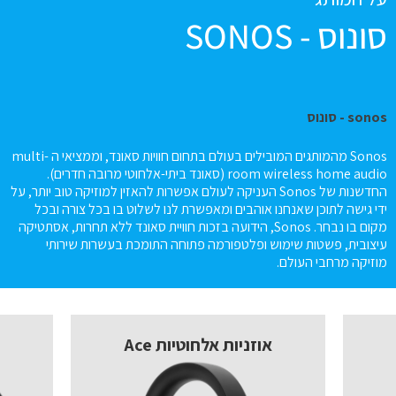
סונוס - SONOS
sonos - סונוס
Sonos מהמותגים המובילים בעולם בתחום חוויות סאונד, וממציאי ה multi-
room wireless home audio (סאונד ביתי-אלחוטי מרובה חדרים).
החדשנות של Sonos העניקה לעולם אפשרות להאזין למוזיקה טוב יותר, על
ידי גישה לתוכן שאנחנו אוהבים ומאפשרת לנו לשלוט בו בכל צורה ובכל
מקום בו נבחר. Sonos, הידועה בזכות חוויית סאונד ללא תחרות, אסתטיקה
עיצובית, פשטות שימוש ופלטפורמה פתוחה התומכת בעשרות שירותי
מוזיקה מרחבי העולם.
אוזניות אלחוטיות Ace