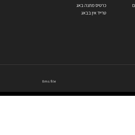
ם
כרטיס מתנה באג
טרייד אין בבאג
llms file