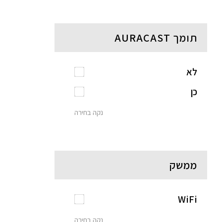
תומך AURACAST
לא
כן
נקה בחירה
ממשק
WiFi
נקה בחירה