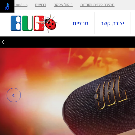
תמיכה טכנית והורדות
ביטול עסקה
דרושים
About us
יצירת קשר
סניפים