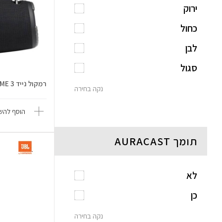
ירוק
כחול
לבן
סגול
רמקול נייד XTREME 3
נקה בחירה
הוסף להשו
תומך AURACAST
לא
כן
נקה בחירה