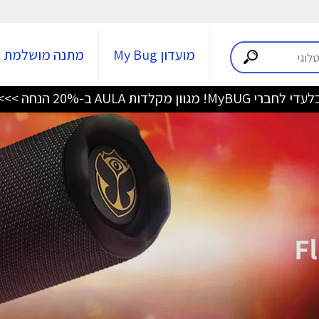
מועדון My Bug
מתנה מושלמת
די לחברי MyBUG! מגוון מקלדות AULA ב-20% הנחה >>>