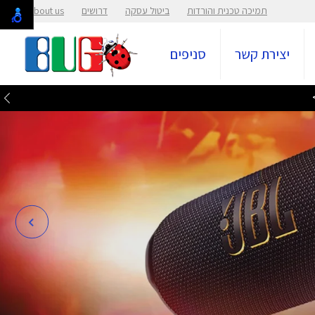
תמיכה טכנית והורדות
ביטול עסקה
דרושים
About us
יצירת קשר
סניפים