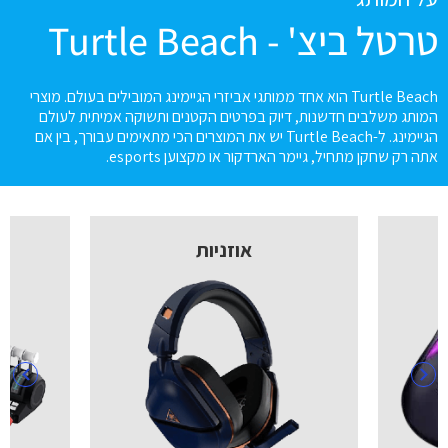
טרטל ביצ' - Turtle Beach
Turtle Beach הוא אחד ממותגי אביזרי הגיימינג המובילים בעולם. מוצרי
המותג משלבים חדשנות, דיוק בפרטים הקטנים ותשוקה אמיתית לעולם
הגיימינג. ל-Turtle Beach יש את המוצרים הכי מתאימים עבורך, בין אם
אתה רק שחקן מתחיל, גיימר הארדקור או מקצוען esports.
אוזניות