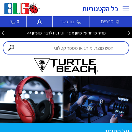
כל הקטגוריות
סניפים
צור קשר
0
מחיר מיוחד על מגוון מוצרי PETKIT לחברי מועדון >>
על המותג