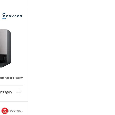
שואב רובוטי DEEBOT X11 OmniCyclon
הוסף להש