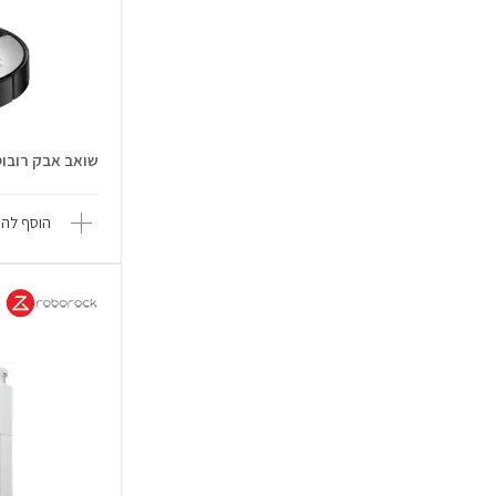
שואב אבק רובוטי עם ז
הוסף להש