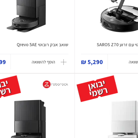
רוע SAROS Z70
שואב אבק רובוטי Qrevo 5AE
9 ₪
5,290 ₪
וואה
הוסף להשוואה