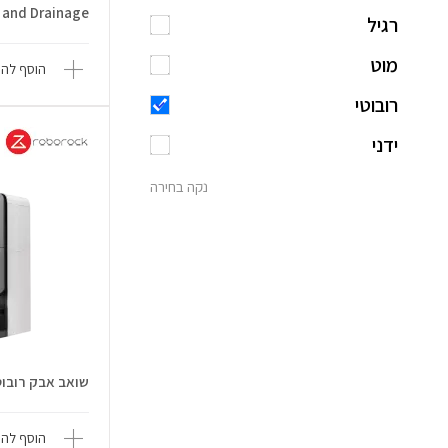
l and Drainage
רגיל
מוט
הוסף להש
רובוטי
ידני
נקה בחירה
שואב אבק רובוטי os 20 Sonic
הוסף להש