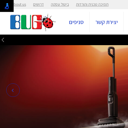
תמיכה טכנית והורדות
ביטול עסקה
דרושים
About us
יצירת קשר
סניפים