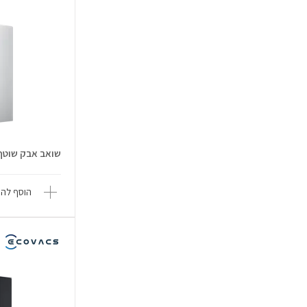
שואב אבק שוטף bot Vacuum 5
הוסף להש