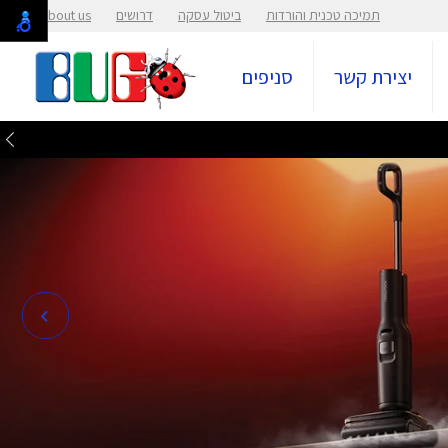
תמיכה טכנית והורדות
ביטול עסקה
דרושים
About us
יצירת קשר
סניפים