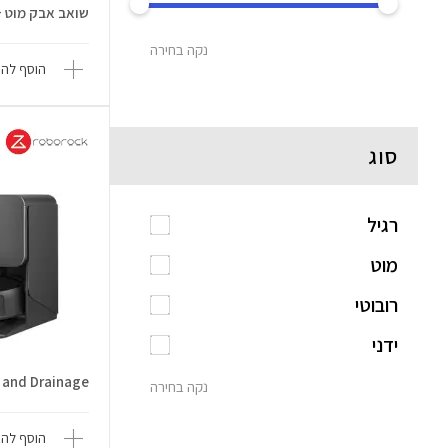
שואב אבק מוט + שטיפה 
נקה בחירה
הוסף להש
סוג
רגיל
מוט
רובוטי
ידני
l and Drainage
נקה בחירה
הוסף להש