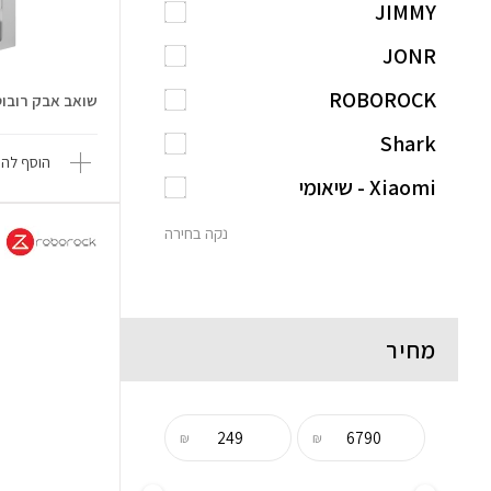
JIMMY
JONR
ROBOROCK
שואב אבק רובוטי vo Edge 2
Shark
הוסף להש
Xiaomi - שיאומי
נקה בחירה
מחיר
₪
₪