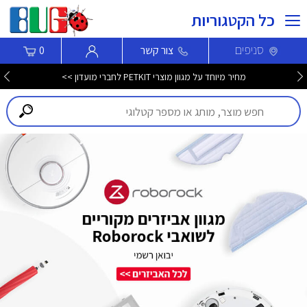
כל הקטגוריות
סניפים
צור קשר
0
מחיר מיוחד על מגוון מוצרי PETKIT לחברי מועדון >>