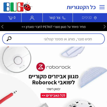
כל הקטגוריות
סניפים
צור קשר
0
מחיר מיוחד על מגוון מוצרי PETKIT לחברי מועדון >>