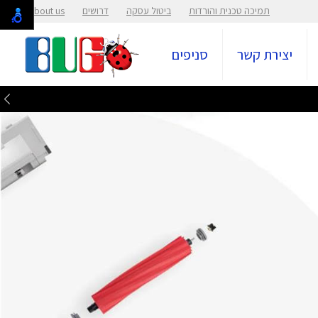
תמיכה טכנית והורדות
ביטול עסקה
דרושים
About us
יצירת קשר
סניפים