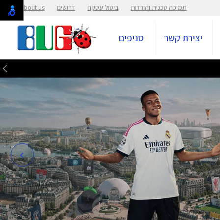
תמיכה טכנית והורדות
ביטול עסקה
דרושים
About us
יצירת קשר
סניפים