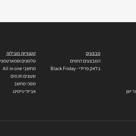
מבצעים
קטגוריות מובילות
המבצעים החמים
טלפונים וסמארטפוני
בלאק פריידי - Black Friday
מחשבי All in one
שעונים חכמים
מסכי מחשב
ר ישן
אביזרי גיימינג