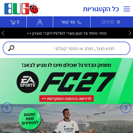
כל הקטגוריות
סניפים
צור קשר
0
מחיר מיוחד על מגוון מוצרי PETKIT לחברי מועדון >>