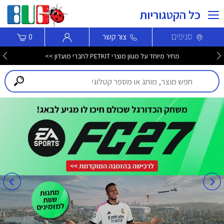
כל הקטגוריות
סניפים
צור קשר
0
מחיר מיוחד על מגוון מוצרי PETKIT לחברי מועדון >>