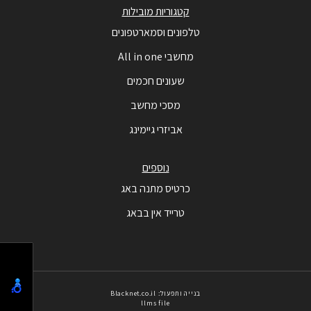
קטגוריות מובילות
טלפונים וסמארטפונים
מחשבי All in one
שעונים חכמים
מסכי מחשב
אביזרי גיימינג
נוספים
כרטיס מתנה באג
טרייד אין בבאג
בנייה ותפעול: Blacknet.co.il
llms file