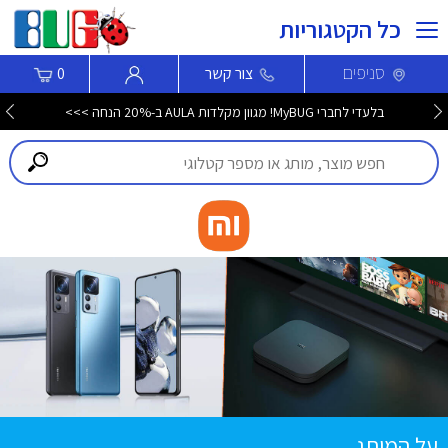
כל הקטגוריות
סניפים
צור קשר
0
בלעדי לחברי MyBUG! מגוון מקלדות AULA ב-20% הנחה >>>
על המותג