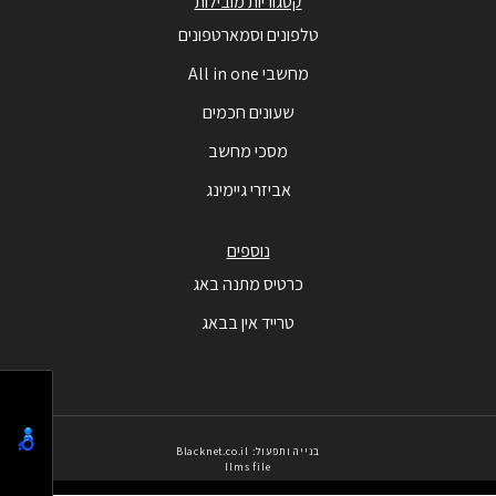
קטגוריות מובילות
טלפונים וסמארטפונים
מחשבי All in one
שעונים חכמים
מסכי מחשב
אביזרי גיימינג
נוספים
כרטיס מתנה באג
טרייד אין בבאג
בנייה ותפעול: Blacknet.co.il
llms file