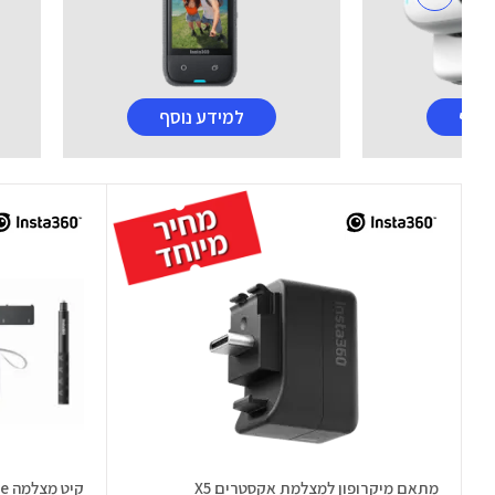
נוסף
למידע נוסף
מתאם מיקרופון למצלמת אקסטרים X5
קיט מצלמה X5 Essential Bundle