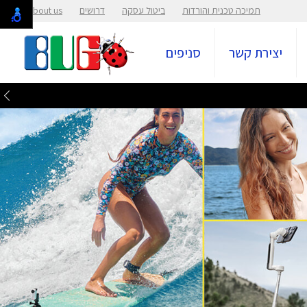
תמיכה טכנית והורדות
ביטול עסקה
דרושים
About us
יצירת קשר
סניפים