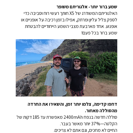
שמע ברור יותר- אלגוריתם משופר
האלגוריתם המשודרג של X5 חותך רעשי רוח וסביבה כדי
לספק צליל עליון ומרתק, אפילו בזמן רכיבה על אופניים או
אופנוע. אחד מארבעת מצבי השמע הייחודיים להבטחת
שמע ברור בכל פעם!
דחפו קדימה, צלמו יותר זמן, והשאירו את החרדה
מהסוללה מאחור.
סוללה חדשה בנפח 2400mAh מאפשרת עד 185 דקות של
הקלטה—37% יותר מאשר בעבר.
החיים לא מחכים, וגם אתם לא צריכים.