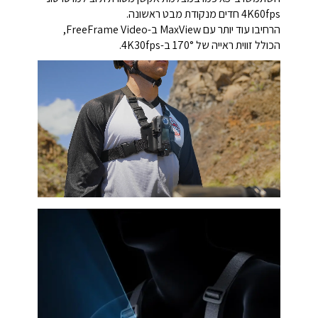
4K60fps חדים מנקודת מבט ראשונה.
הרחיבו עוד יותר עם MaxView ב-FreeFrame Video,
הכולל זווית ראייה של 170° ב-4K30fps.