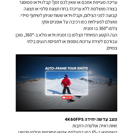
עריכה מעייפת אתכם או שאין לכם זמן? קבלו וידאו ממוסגר
בצורה מושלמת ללא עריכה! בחרו תצוגת סלפי או תצוגה
קבועה לפני הצילום, וקבלו וידאו שטוח שניתן לשיתוף מיידי.
מושלם לפעילויות כמו רכיבה על אופניים וסקי.
צלמו 360° בו זמנית
הנה הקטע המיוחד! תצלמו בו זמנית וידאו מלא ב-360°, מוכן
עבורכם ליצירת עריכות נוספות או לתפיסת רגעים בלתי
צפויים.
מצב עדשה יחידה 4K60FPS
זוויות ראייה אולטרה-רחבות
השתמשו ב-X5 כמו במצלמת אקשן מסורתית וצילמו סרטוני