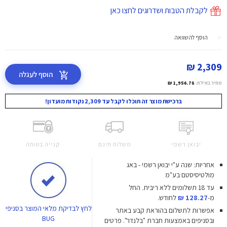
לקבלת הטבות ושדרוגים לחצו כאן
הוסף להשוואה
2,309 ₪
הוסף לעגלה
מחיר באילת:
1,956.78 ₪
ברכישת מוצר זה תוכלו לקבל עד 2,309 נקודות מועדון!
יבואן רשמי
משלוח חינם
קנייה בטוחה
אחריות: שנה ע"י יבואן רשמי - באג
מולטיסיסטם בע"מ
עד 18 תשלומים ללא ריבית.
החל
מ-
128.27 ₪
לחודש.
לחץ
לבדיקת מלאי המוצר בסניפי
אפשרות לתשלום בהוראת קבע באתר
BUG
ובסניפים באמצעות חברת "בלנדר". פרטים