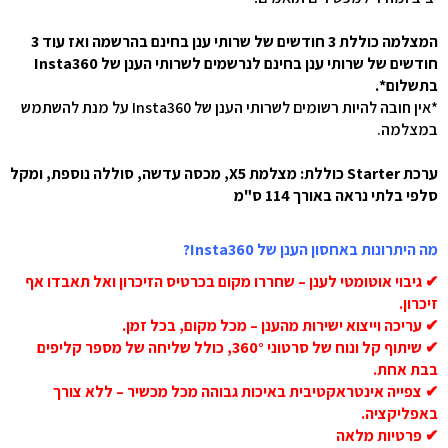
המצלמה כוללת 3 חודשים של שרותי ענן בחינם בהרשמה ואז עוד 3
חודשים של שרותי ענן בחינם לנרשמים לשרותי הענן של Insta360
בתשלום*.
*אין חובה להיות רשומים לשרותי הענן של Insta360 על מנת להשתמש
במצלמה.
ערכת Starter כוללת: מצלמת X5, מכסה עדשה, סוללה נוספת, ומקל
סלפי בלתי נראה באורך 114 ס"מ
מה היתרונות באחסון הענן של Insta360?
✔ גיבוי אוטומטי לענן – שחררו מקום בכרטיס הזיכרון ואל תאבדו אף
זיכרון.
✔ עריכה וייצוא ישירות מהענן – מכל מקום, בכל זמן.
✔ שיתוף קל ונוח של סרטוני 360°, כולל שליחה של מספר קליפים
בבת אחת.
✔ צפייה אינטראקטיבית באיכות גבוהה מכל מכשיר – ללא צורך
באפליקציה.
✔ פרטיות מלאה