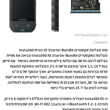
מק"ט 6977644764008
CINSAAHA
קיט מצלמת אקסטרים X5 Starter Bundle מבית Insta360
מצלמת האקסטרים Insta360 X5 Starter Bundle מביאה את חוויית
הצילום לרמה חדשה עם יכולות צילום ווידאו מרשימות במיוחד. עם חיישן
בגודל 1/1.28 אינץ' וצמצם עדשה F2.0, המצלמה מספקת תמונות
חדות וברורות גם בתנאי תאורה מאתגרים. אורך המוקד של 6 מ"מ
מאפשר לצלם תמונות רחבות ומפורטות, בעוד רזולוציית הווידאו 360º
מגיעה עד 8K, מערכת שבבים AI משולשת ועדשות הניתנות להחלפה.
עמידה למים עד ל-15 מטרים בלי כיסוי.
ה-Insta360 X5 מצוידת בחומרה מתקדמת הכוללת ג'ירוסקופ 6 צירים,
תמיכה ב-Bluetooth 5.2 ו-Wi-Fi 802.11a/n/ac, מה שמבטיח חיבור
יציב ומהיר למכשירים תואמים!