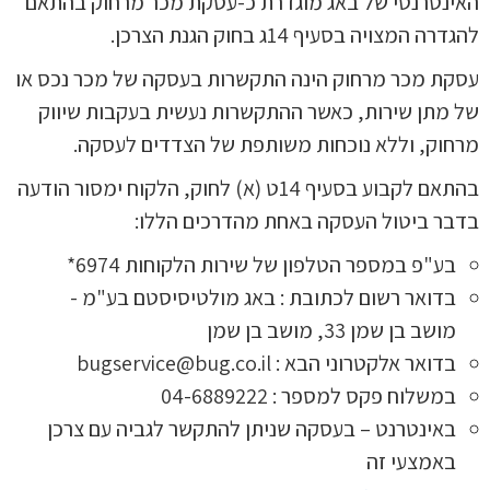
האינטרנטי של באג מוגדרת כ-עסקת מכר מרחוק בהתאם
להגדרה המצויה בסעיף 14ג בחוק הגנת הצרכן.
עסקת מכר מרחוק הינה התקשרות בעסקה של מכר נכס או
של מתן שירות, כאשר ההתקשרות נעשית בעקבות שיווק
מרחוק, וללא נוכחות משותפת של הצדדים לעסקה.
בהתאם לקבוע בסעיף 14ט (א) לחוק, הלקוח ימסור הודעה
בדבר ביטול העסקה באחת מהדרכים הללו:
בע"פ במספר הטלפון של שירות הלקוחות 6974*
בדואר רשום לכתובת : באג מולטיסיסטם בע"מ -
מושב בן שמן 33, מושב בן שמן
בדואר אלקטרוני הבא :
bugservice@bug.co.il
במשלוח פקס למספר : 04-6889222
באינטרנט – בעסקה שניתן להתקשר לגביה עם צרכן
באמצעי זה