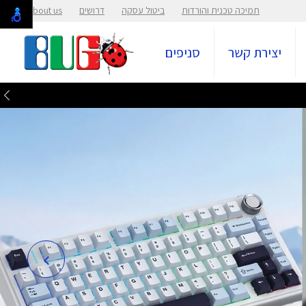
תמיכה טכנית והורדות
ביטול עסקה
דרושים
About us
יצירת קשר
סניפים