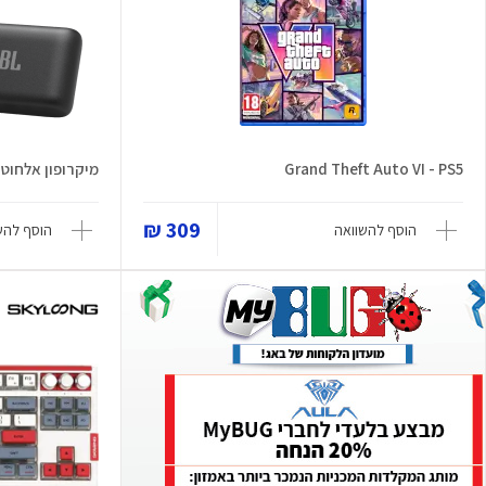
Grand Theft Auto VI - PS5
מיקרופון אלחוטי sySing Mic Mini
309 ₪
הוסף להשוואה
הוסף להש