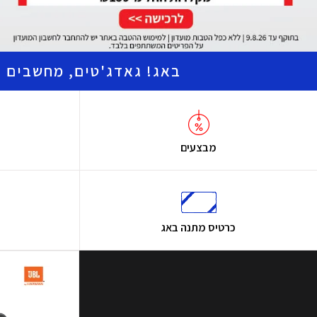
באג! גאדג'טים, מחשבים ו
מבצעים
כרטיס מתנה באג