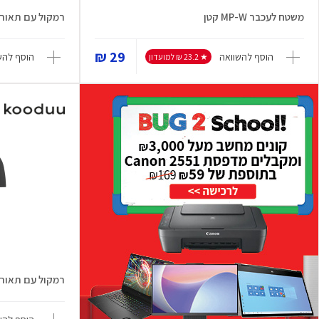
משטח לעכבר MP-W קטן
רמקול עם תאורה e-up Play 2.0
29 ₪
הוסף להשוואה
הוסף להש
★ 23.2 ₪ למועדון
רמקול עם תאורה nsa Play