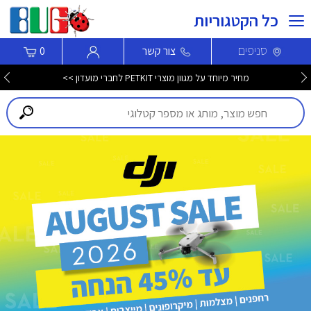
כל הקטגוריות
סניפים
צור קשר
0
מחיר מיוחד על מגוון מוצרי PETKIT לחברי מועדון >>