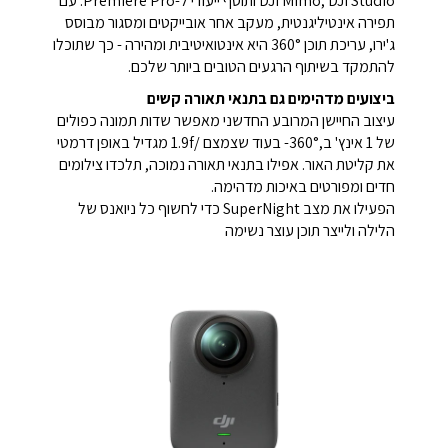
DJI Mimo, DJI Studio ותוסף ייעודי ל-Premiere Pro. עם
תפירה אינטיליגנטית, מעקב אחר אובייקטים ומסגור מבוסס
ג'ירו, עריכת תוכן 360° היא אינטואיטיבית ומהירה - כך שתוכלו
להתמקד בשיתוף הרגעים הטובים ביותר שלכם.
ביצועים מדהימים גם בתנאי תאורה קשים
עיצוב החיישן המרובע החדשני מאפשר שדות תמונה כפולים
של 1 אינץ' ב,360°- בעוד שצמצם /1.9f מגדיל באופן דרמטי
את קליטת האור. אפילו בתנאי תאורה נמוכה, תלכדו צילומים
חדים ומפורטים באיכות מדהימה.
הפעילו את מצב SuperNight כדי לחשוף כל ניואנס של
הלילה ולייצר תוכן עוצר נשימה