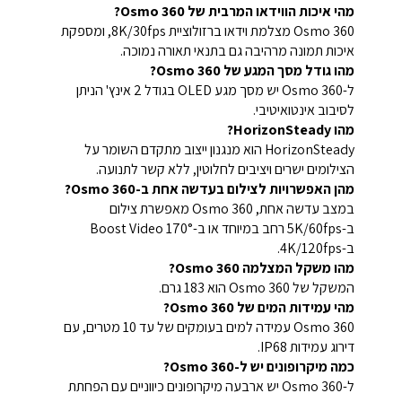
מהי איכות הווידאו המרבית של Osmo 360?
Osmo 360 מצלמת וידאו ברזולוציית 8K/30fps, ומספקת
איכות תמונה מרהיבה גם בתנאי תאורה נמוכה.
מהו גודל מסך המגע של Osmo 360?
ל-Osmo 360 יש מסך מגע OLED בגודל 2 אינץ' הניתן
לסיבוב אינטואיטיבי.
מהו HorizonSteady?
HorizonSteady הוא מנגנון ייצוב מתקדם השומר על
הצילומים ישרים ויציבים לחלוטין, ללא קשר לתנועה.
מהן האפשרויות לצילום בעדשה אחת ב-Osmo 360?
במצב עדשה אחת, Osmo 360 מאפשרת צילום
ב-5K/60fps רחב במיוחד או ב-170° Boost Video
ב-4K/120fps.
מהו משקל המצלמה Osmo 360?
המשקל של Osmo 360 הוא 183 גרם.
מהי עמידות המים של Osmo 360?
Osmo 360 עמידה למים בעומקים של עד 10 מטרים, עם
דירוג עמידות IP68.
כמה מיקרופונים יש ל-Osmo 360?
ל-Osmo 360 יש ארבעה מיקרופונים כיווניים עם הפחתת