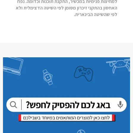
למחיצות פנימיות במכשיר, התקנת תוכנות וכדומה. נפח
האחסון בהתקני זיכרון מסומן לפי השיטה הדצימלית ולא
לפי שהשיטה הבינארית.