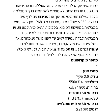
של עד 10 מטרים מתחת למים.
לפני השימוש, יש לוודא כי מכסה תא הסוללה ומכסה יציאת
ה-USB-C סגורים היטב. לא מומלץ להשתמש בגוף המצלמה
בלבד לצילום תת-מימי ממושך או בסביבות עם לחץ מים
גבוה. ל-Osmo 360 דירוג עמידות במים IP68. אין להשתמש
במצלמה במעיינות חמים או בסביבות תת-מימיות קיצוניות, או
לתת לה לבוא במגע עם נוזלים קורוזיביים או לא ידועים.
המצלמה לבדה עמידה למים עד לעומק של 10 מטרים, אך
בשל עיצוב העדשה הקמורה, שבירת האור מתחת למים
עשויה לגרום לעיוות תמונה ולשגיאות חיבור. לכן, לא מומלץ
להביא את גוף המצלמה בלבד לצילום תת-מימי.
מספר מיקרופונים
4
מסכי מגע
גודל:
2.0 אינץ'
רזולוציה:
314×556
בהירות:
800 cd/㎡
כרטיסי SD נתמכים
microSD (עד 1 TB)
כרטיסי microSD מומלצים
דגמים מומלצים: