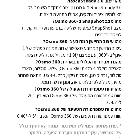
מהו ייצוב RockSteady 3.0?
RockSteady 3.0 הוא מנגנון ייצוב מתקדם השומר על
הצילומים יציבים וחלקים, אפילו בתנועה קיצונית.
מהו מצב SnapShot ב-Osmo 360?
מצב SnapShot מאפשר שליטה בתנועות ופקודות קוליות
לצילום בדרכים.
מהו עיצוב החיישן המרובע ב-Osmo 360?
עיצוב החיישן המרובע מאפשר שדות תמונה כפולים של 1
אינץ' ב-360°, עם צמצם /1.9f המגדיל את קליטת האור.
מהם האביזרים הכלולים באריזת Osmo 360?
האריזה כוללת מצלמת Osmo 360, שלוש סוללות, מארז
סוללות, נרתיק מגן, מטלית ניקוי, כבל USB-C, מתאם שחרור
מהיר, מקל סלפי בלתי נראה, ומגן עדשות גומי.
מהו טווח טמפרטורת הפעולה של Osmo 360?
טווח טמפרטורת הפעולה של Osmo 360 הוא בין -20°
ל-45° C.
מהו טווח טמפרטורת הטעינה של Osmo 360?
טווח טמפרטורת הטעינה של Osmo 360 הוא בין 5° ל-40° C
* נפח האחסון הפנוי לשימוש נמוך מנפח האחסון הכולל
של המכשיר, עקב התקנת מערכת הפעלה, חלוקה