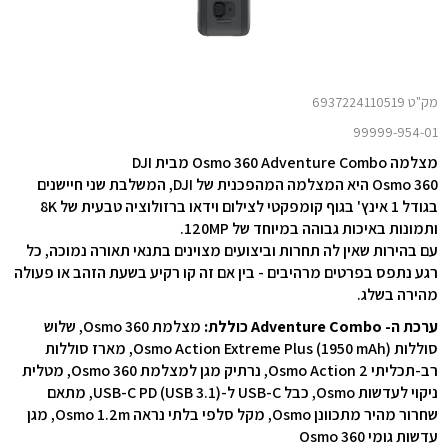
מק"ט 6937224110519
99999-954-01
מצלמה Osmo 360 Adventure Combo מבית DJI
Osmo 360 היא המצלמה המהפכנית של DJI, המשלבת שני חיישנים
בגודל 1 אינץ' בגוף קומפקטי לצילום וידאו ברזולוציה טבעית של 8K
ותמונות באיכות גבוהה במיוחד של 120MP.
עם בהירות שאין לה תחרות וביצועים מצוינים בתנאי תאורה נמוכה, כל
רגע נתפס בפרטים מרהיבים - בין אם זה קו רקיע בשעת הזהב או פעולה
מהירה בשלג.
ערכת ה- Adventure Combo כוללת:
מצלמת Osmo 360, שלוש
סוללות Osmo Action Extreme Plus (1950 mAh), מארז סוללות
רב-תכליתי Osmo Action 2, נרתיק מגן למצלמת Osmo 360, מטלית
ניקוי לעדשות Osmo, כבל USB-C ל-USB-C PD (USB 3.1), מתאם
שחרור מהיר מתכוונן Osmo, מקל סלפי בלתי נראה Osmo 1.2m, מגן
עדשות גומי Osmo 360