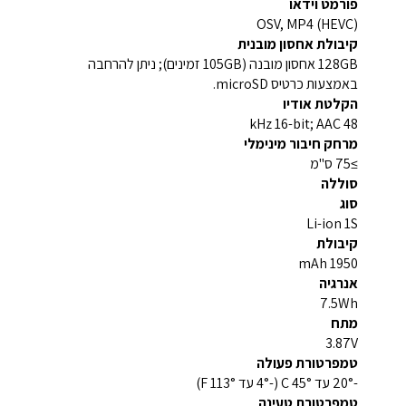
פורמט וידאו
OSV, MP4 (HEVC)
קיבולת אחסון מובנית
128GB אחסון מובנה (105GB זמינים); ניתן להרחבה
באמצעות כרטיס microSD.
הקלטת אודיו
48 kHz 16-bit; AAC
מרחק חיבור מינימלי
≥75 ס"מ
סוללה
סוג
Li-ion 1S
קיבולת
1950 mAh
אנרגיה
7.5Wh
מתח
3.87V
טמפרטורת פעולה
-20° עד 45° C (-4° עד 113° F)
טמפרטורת טעינה