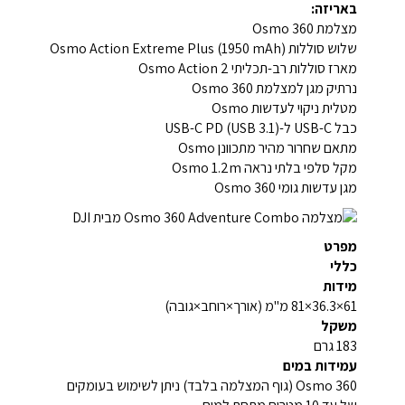
באריזה:
מצלמת Osmo 360
שלוש סוללות Osmo Action Extreme Plus (1950 mAh)
מארז סוללות רב-תכליתי Osmo Action 2
נרתיק מגן למצלמת Osmo 360
מטלית ניקוי לעדשות Osmo
כבל USB-C ל-USB-C PD (USB 3.1)
מתאם שחרור מהיר מתכוונן Osmo
מקל סלפי בלתי נראה Osmo 1.2m
מגן עדשות גומי Osmo 360
מפרט
כללי
מידות
61×36.3×81 מ"מ (אורך×רוחב×גובה)
משקל
183 גרם
עמידות במים
Osmo 360 (גוף המצלמה בלבד) ניתן לשימוש בעומקים