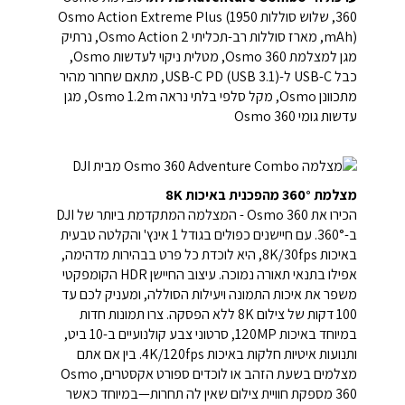
360, שלוש סוללות Osmo Action Extreme Plus (1950
mAh), מארז סוללות רב-תכליתי Osmo Action 2, נרתיק
מגן למצלמת Osmo 360, מטלית ניקוי לעדשות Osmo,
כבל USB-C ל-USB-C PD (USB 3.1), מתאם שחרור מהיר
מתכוונן Osmo, מקל סלפי בלתי נראה Osmo 1.2m, מגן
עדשות גומי Osmo 360
מצלמת 360° מהפכנית באיכות 8K
הכירו את Osmo 360 - המצלמה המתקדמת ביותר של DJI
ב-360°. עם חיישנים כפולים בגודל 1 אינץ' והקלטה טבעית
באיכות 8K/30fps, היא לוכדת כל פרט בבהירות מדהימה,
אפילו בתנאי תאורה נמוכה. עיצוב החיישן HDR הקומפקטי
משפר את איכות התמונה ויעילות הסוללה, ומעניק לכם עד
100 דקות של צילום 8K ללא הפסקה. צרו תמונות חדות
במיוחד באיכות 120MP, סרטוני צבע קולנועיים ב-10 ביט,
ותנועות איטיות חלקות באיכות 4K/120fps. בין אם אתם
מצלמים בשעת הזהב או לוכדים ספורט אקסטרים, Osmo
360 מספקת חוויית צילום שאין לה תחרות—במיוחד כאשר