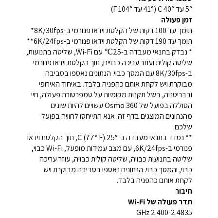
5° עד 40° C (41° עד 104° F)
זמן פעולה
תומך עד 100 דקות של הקלטת וידאו פנורמי ב-8K/30fps*
תומך עד 190 דקות של הקלטת וידאו פנורמי ב-6K/24fps**
* נבדק בתנאי מעבדה ב-25℃ עם Wi-Fi, שליטה בתנועות,
שליטה קולית ועוזר עריכה כבויים, תוך הקלטת וידאו פנורמי
ב-8K/30fps עם המסך כבוי. הנתונים נאספו בסביבה
מבוקרת ויש לקחת אותם כהפניה בלבד. באיחוד האירופי
ובבריטניה, בשל תקנות מקומיות על טמפרטורת פעולה, חיי
הסוללה בפועל של Osmo 360 עשויים להיות שונים
מהנתונים המוצגים בדף זה. אנא התייחסו לחוויה בפועל
שלכם.
** נמדד בתנאי מעבדה ב-25° C (77° F), תוך הקלטת וידאו
פנורמי ב-6K/24fps, עם מצב עמידות מופעל, Wi-Fi כבוי,
שליטה בתנועות כבויה, שליטה קולית כבויה, עוזר עריכה
כבוי, והמסך כבוי. הנתונים נאספו בסביבה מבוקרת ויש
לקחת אותם כהפניה בלבד.
חיבור
תדר פעולה של Wi-Fi
2.400-2.4835 GHz