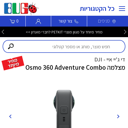
כל הקטגוריות
סניפים
צור קשר
0
מחיר מיוחד על מגוון מוצרי PETKIT לחברי מועדון >>
די ג'יי איי - DJI
מצלמה Osmo 360 Adventure Combo