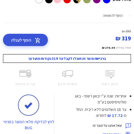
הוסף להשוואה
399 ₪
319 ₪
הוסף לעגלה
מחיר באילת:
270.34 ₪
ברכישת מוצר זה תוכלו לקבל עד 319 נקודות מועדון!
יבואן רשמי
משלוח חינם
קנייה בטוחה
אחריות: שנה ע"י יבואן רשמי - באג
מולטיסיסטם בע"מ
עד 18 תשלומים ללא ריבית.
החל
מ-
17.72 ₪
לחודש.
לחץ
לבדיקת מלאי המוצר בסניפי
שאל אותנו על מוצר זה
BUG