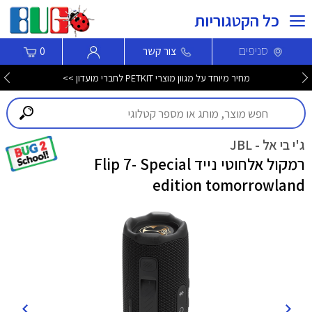
כל הקטגוריות
סניפים
צור קשר
0
מחיר מיוחד על מגוון מוצרי PETKIT לחברי מועדון >>
ג'י בי אל - JBL
רמקול אלחוטי נייד Flip 7- Special
edition tomorrowland