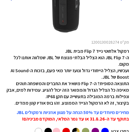
מק"ט 1200130028274
רמקול אלחוטי נייד Flip 7 מבית JBL
ה-JBL Flip 7 הוא הצליל הבלתי מנוצח של JBL שמלווה אותנו לכל
מקום.
ועכשיו, הצליל הייחודי גדול ונועז יותר מאי פעם, בזכות ה-AI Sound
Boost של JBL.
התוצאה הסופית? ה-Flip 7 משאיר את החברים והמשפחה תוהים
מאיפה כל הצליל הגדול והמפואר הזה יכול להגיע.
עמידות למים, אבק
ונפילות ברמה המובילה בתעשייה עם תקן IP68.
בקיצור, זה לא הרמקול הנייד הממוצע. זהו בוס אודיו קטן ממדים.
מחירים מיוחדים עד 50% הנחה על מגוון אוזניות ורמקולים JBL
בתוקף עד ה-31.8.26 או עד גמר המלאי, המוקדם מביניהם!
בחרו צבע