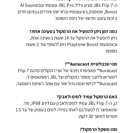
ה-JBL Flip 7 מציע צליל JBL Pro עוצמתי עם AI Sound
Boost, שמספק בס עוצמתי וברור יותר ותדרים גבוהים חדים
בזכות עיצוב חדשני של כיפת הטוויטר.
כמה זמן ניתן להפעיל את הרמקול בטעינה אחת?
ניתן להפעיל את הרמקול עד 14 שעות בטעינה אחת,
ובאמצעות Playtime Boost ניתן להוסיף עוד 2 שעות
נוספות.
מהי טכנולוגיית Auracast™?
Auracast™ מאפשרת חיבור של שני רמקולים מדגם Flip 7
לסטריאו ולחבר מספר רמקולים של JBL המותאמים ל-
Auracast™ לכיסוי שטח גדול יותר עם אותה רשימת השמעה.
האם הרמקול עמיד למים ולאבק?
כן, ה-JBL Flip 7 עמיד למים ולאבק עם דירוג IP68, מה
שמאפשר לו לפעול גם לאחר נפילה למים בעומק של עד 1.5
מטרים למשך 30 דקות.
מהו משקל הרמקול?