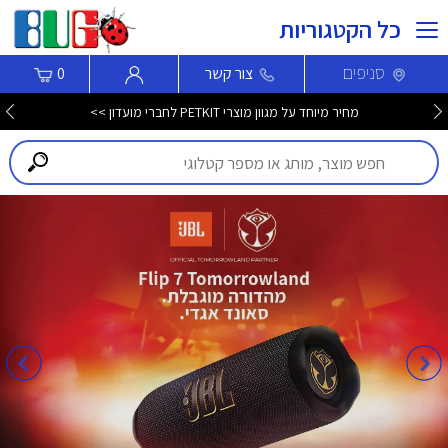
כל הקטגוריות
סניפים
צור קשר
0
מחיר מיוחד על מגוון מוצרי PETKIT לחברי מועדון >>