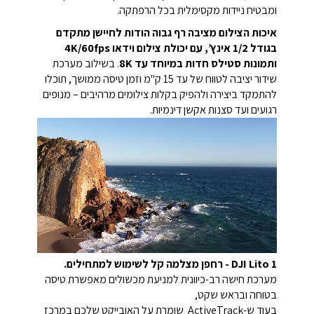
ומבטיח ניידות מקסימלית בכל הרפתקה.
איכות הצילום מציבה רף גבוה הודות לחיישן מתקדם
בגודל 1/2 אינץ’, עם יכולת צילום וידאו 4K/60fps
ותמונות סטילס חדות במיוחד עד 8K
. בשילוב מערכת
שידור יציבה לטווח של עד 15 ק"מ וזמן טיסה ממושך, תוכלו
להתמקד ביצירה ולהפיק בקלות צילומים מרהיבים – מנופים
רגועים ועד סצנות אקשן דינמיות.
DJI Lito 1 - רחפן מצלמה קל לשימוש למתחילים.
מערכת חישה רב-כיוונית למניעת מכשולים מאפשרת טיסה
בטוחה ובראש שקט,
בעוד ש-ActiveTrack שומרת על האובייקט שלכם במרכז