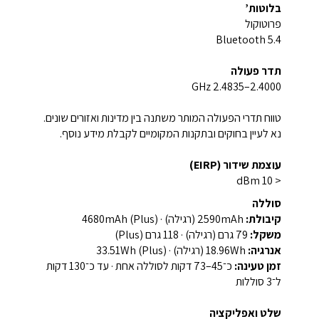
בלוטות’
פרוטוקול
Bluetooth 5.4
תדר פעולה
2.4000–2.4835 GHz
טווח תדרי הפעולה המותר משתנה בין מדינות ואזורים שונים.
נא לעיין בחוקים ובתקנות המקומיים לקבלת מידע נוסף.
עוצמת שידור (EIRP)
< 10 dBm
סוללה
קיבולת:
‏2590mAh (רגילה) · ‏4680mAh (Plus)
משקל:
‏79 גרם (רגילה) · ‏118 גרם (Plus)
אנרגיה:
‏18.96Wh (רגילה) · ‏33.51Wh (Plus)
זמן טעינה:
כ־45–73 דקות לסוללה אחת · עד כ־130 דקות
ל־3 סוללות
שלט ואפליקציה