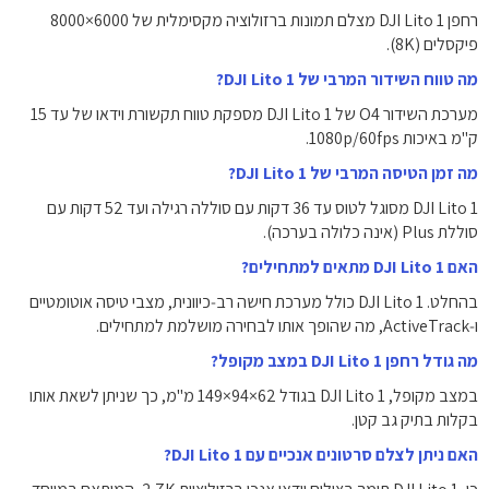
רחפן DJI Lito 1 מצלם תמונות ברזולוציה מקסימלית של ‎8000×6000‎
פיקסלים (8K).
מה טווח השידור המרבי של DJI Lito 1?
מערכת השידור O4 של DJI Lito 1 מספקת טווח תקשורת וידאו של עד 15
ק"מ באיכות ‎1080p/60fps‎.
מה זמן הטיסה המרבי של DJI Lito 1?
DJI Lito 1 מסוגל לטוס עד 36 דקות עם סוללה רגילה ועד 52 דקות עם
סוללת Plus (אינה כלולה בערכה).
האם DJI Lito 1 מתאים למתחילים?
בהחלט. DJI Lito 1 כולל מערכת חישה רב‑כיוונית, מצבי טיסה אוטומטיים
ו‑ActiveTrack, מה שהופך אותו לבחירה מושלמת למתחילים.
מה גודל רחפן DJI Lito 1 במצב מקופל?
במצב מקופל, DJI Lito 1 בגודל ‎149×94×62‎ מ"מ, כך שניתן לשאת אותו
בקלות בתיק גב קטן.
האם ניתן לצלם סרטונים אנכיים עם DJI Lito 1?