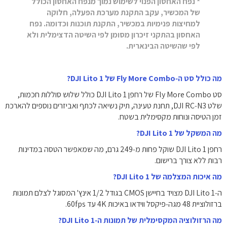
* נפח האחסון הפנוי לשימוש נמוך מנפח האחסון הכולל
של המכשיר, עקב התקנת מערכת הפעלה, חלוקה
למחיצות פנימיות במכשיר, התקנת תוכנות וכדומה. נפח
האחסון בהתקני זיכרון מסומן לפי השיטה הדצימלית ולא
לפי שהשיטה הבינארית.
מה כולל סט ה‑Fly More Combo של DJI Lito 1?
סט Fly More Combo של רחפן DJI Lito 1 כולל שלוש סוללות חכמות,
שלט DJI RC‑N3, תחנת טעינה, תיק נשיאה לכתף ואביזרים נוספים להארכת
זמן הטיסה ונוחות מקסימלית בשטח.
מה המשקל של DJI Lito 1?
רחפן DJI Lito 1 שוקל פחות מ‑249 גרם, מה שמאפשר הטסה במדינות
רבות ללא צורך ברישום.
מה איכות המצלמה של DJI Lito 1?
ה‑DJI Lito 1 מצויד בחיישן CMOS בגודל 1/2 אינץ' המסוגל לצלם תמונות
ברזולוציית 48 מגה‑פיקסל ווידאו באיכות 4K עד 60fps.
מה הרזולוציה המקסימלית של תמונות ה‑DJI Lito 1?