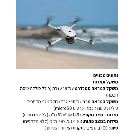
נתונים טכניים
משקל ומידות
משקל המראה סטנדרטי:
כ־249 גרם (כולל סוללת טיסה
חכמה)
משקל המראה מרבי:
כ־340 גרם (כולל מגני מדחפים,
סוללת טיסה חכמה וכרטיס microSD)
מידות במצב מקופל:
‏149×94×62 מ"מ (ללא מדחפים)
מידות במצב פתוח:
‏183×251×79 מ"מ (ללא מדחפים)
סיווג:
C0 (בהתאם לתקנות האיחוד האירופי)