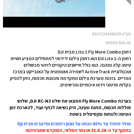
מק"ט 6937224146839
99999-958-45
רחפן Lito 1 Fly More Combo מבית DJI
רחפן ה-DJI Lito 1 הוא רחפן צילום ידידותי למתחילים המציע חוויית
טיסה קלה ומהנה. הוא כולל חיישנים היקפיים לזיהוי מכשולים
וטכנולוגיית ActiveTrack לשמירה אוטומטית על האובייקט במרכז
הפריים. בזכות מערכת צילום מתקדמת ותכונות חכמות, ניתן להפיק
בקלות סרטוני וידאו איכותיים ומרשימים.
בערכת Fly More Combo תמצאו את שלט DJI RC-N3, שלוש
סוללות חכמות, תחנת טעינה, תיק נשיאה לכתף ועוד, להארכת זמן
הטיסה ולנוחות מקסימלית בשטח
.
מחיר מיוחד עד 45% הנחה על מגוון רחפנים ומייצבים מבית Dji
בתוקף עד ה-31.8.26 או גמר המלאי, המוקדם שמביניהם!