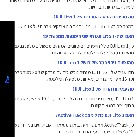
כן, DJI Lito 1 תומך בצילום וידאו אנכי ברזולוציית ‎2.7K‎, המותאם במיוחד
לשיתוף ברשתות חברתיות.
מה מהירות הטיסה המרבית של DJI Lito 1?
במצב ספורט DJI Lito 1 מגיע למהירות אופקית מרבית של ‎18 מ׳/ש׳‎.
האם יש ל‑DJI Lito 1 חיישני הימנעות ממכשולים?
כן, DJI Lito 1 כולל חיישנים רב‑כיווניים המזהים מכשולים מלפנים, מאחור,
מהצדדים, מלמעלה ומלמטה לטיסה בטוחה יותר.
מהו טווח זיהוי המכשולים של DJI Lito 1?
החיישנים של DJI Lito 1 מזהים מכשולים עד מרחק של 20 מטר מלפנים
ועד 15 מטר מהצדדים, מאחור, מלמעלה ומלמטה.
מה עמידות הרוח של DJI Lito 1?
DJI Lito 1 עמיד בפני רוחות בדרגה 5, כלומר עד ‎10.7 מ׳/ש׳‎, לשמירה על
ריחוף יציב בתנאים קשים.
האם DJI Lito 1 כולל מצב ActiveTrack?
כן, ActiveTrack מאפשר מעקב אוטומטי אחרי אובייקטים במהירות של עד
‎12 מ׳/ש׳‎ תוך שמירה עליהם במרכז הפריים.