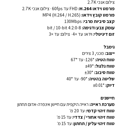
צילום אנכי ‏2.7K
פורמט וידאו H.264:
‏FHD עד 60fps · צילום אנכי ‏2.7K
פורמט קובץ וידאו:
‏MP4 (H.264 / H.265)
קצב סיביות מרבי:
‏130Mbps
עומק צבע ודגימה:
‏8-bit / 10-bit 4:2:0
זום דיגיטלי:
וידאו: עד ‏×4 · צילום: עד ‏×3
גימבל
ייצוב:
מכני, 3 צירים
טווח הטיה:
‏126°- עד ‏67°
טווח גלגול:
‏±49°
טווח סיבוב:
‏±30°
שליטה בהטיה:
‏90°- עד ‏40°
דיוק:
‏±0.01°
חיישנים
מערכת ראייה:
ראייה היקפית עם חיישן אינפרה-אדום תחתון
טווח זיהוי קדמי:
עד 20 מ׳
טווח זיהוי אחורי / צדדי:
עד 15 מ׳
טווח זיהוי עליון / תחתון:
עד 15 מ׳