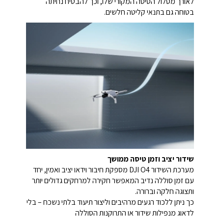
לאורך מסלול הטיסה המקורי שלו, וכך להבטיח נחיתה
בטוחה גם בתנאי קליטה חלשים.
שידור יציב וזמן טיסה ממושך
מערכת השידור DJI O4 מספקת חיבור וידאו יציב ואמין, יחד
עם זמן סוללה נדיב המאפשר חקירה למרחקים גדולים יותר
ותצוגה חלקה וברורה.
כך ניתן ללכוד רגעים מרהיבים וליצור תיעוד בלתי נשכח – בלי
לדאוג מנפילות שידור או התרוקנות הסוללה