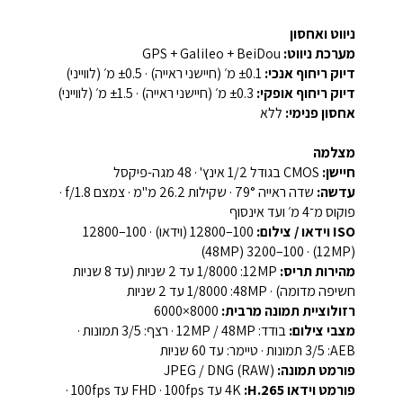
ניווט ואחסון
מערכת ניווט:
‏GPS + Galileo + BeiDou
דיוק ריחוף אנכי:
‏±0.1 מ׳ (חיישני ראייה) · ‏±0.5 מ׳ (לווייני)
דיוק ריחוף אופקי:
‏±0.3 מ׳ (חיישני ראייה) · ‏±1.5 מ׳ (לווייני)
אחסון פנימי:
ללא
מצלמה
חיישן:
‏CMOS בגודל 1/2 אינץ' · 48 מגה-פיקסל
עדשה:
שדה ראייה ‏79° · שקילות ‏26.2 מ"מ · צמצם ‏f/1.8 ·
פוקוס מ־4 מ׳ ועד אינסוף
ISO וידאו / צילום:
‏100–12800 (וידאו) · ‏100–12800
‏(12MP) · ‏100–3200 ‏(48MP)
מהירות תריס:
‏12MP: ‏1/8000 עד 2 שניות (עד 8 שניות
חשיפה מדומה) · ‏48MP: ‏1/8000 עד 2 שניות
רזולוציית תמונה מרבית:
‏8000×6000
מצבי צילום:
בודד: ‏12MP / 48MP · רצף: ‏3/5 תמונות ·
פורמט תמונה:
‏JPEG / DNG (RAW)
פורמט וידאו H.265:
‏4K עד 100fps · ‏FHD עד 100fps ·