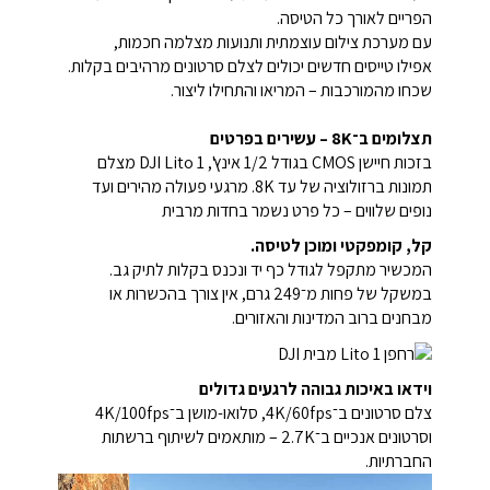
הפריים לאורך כל הטיסה.
עם מערכת צילום עוצמתית ותנועות מצלמה חכמות,
אפילו טייסים חדשים יכולים לצלם סרטונים מרהיבים בקלות.
שכחו מהמורכבות – המריאו והתחילו ליצור.
תצלומים ב־8K – עשירים בפרטים
בזכות חיישן CMOS בגודל 1/2 אינץ', DJI Lito 1 מצלם
תמונות ברזולוציה של עד 8K. מרגעי פעולה מהירים ועד
נופים שלווים – כל פרט נשמר בחדות מרבית
קל, קומפקטי ומוכן לטיסה.
המכשיר מתקפל לגודל כף יד ונכנס בקלות לתיק גב.
במשקל של פחות מ־249 גרם, אין צורך בהכשרות או
מבחנים ברוב המדינות והאזורים.
וידאו באיכות גבוהה לרגעים גדולים
צלם סרטונים ב־4K/60fps, סלואו-מושן ב־4K/100fps
וסרטונים אנכיים ב־2.7K – מותאמים לשיתוף ברשתות
החברתיות.