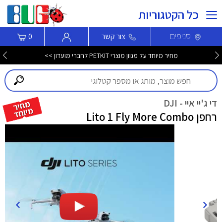
כל הקטגוריות
סניפים
צור קשר
0
חדש! סמארטפון Nothing Phone (4b) עכשיו לרכישה >>>
די ג'יי איי - DJI
רחפן Lito 1 Fly More Combo