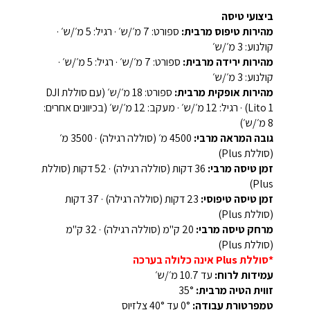
ביצועי טיסה
מהירות טיפוס מרבית:
ספורט: 7 מ׳/ש׳ · רגיל: 5 מ׳/ש׳ ·
קולנוע: 3 מ׳/ש׳
מהירות ירידה מרבית:
ספורט: 7 מ׳/ש׳ · רגיל: 5 מ׳/ש׳ ·
קולנוע: 3 מ׳/ש׳
מהירות אופקית מרבית:
ספורט: ‏18 מ׳/ש׳ (עם סוללת DJI
Lito 1) · רגיל: 12 מ׳/ש׳ · מעקב: 12 מ׳/ש׳ (בכיוונים אחרים:
8 מ׳/ש׳)
גובה המראה מרבי:
‏4500 מ׳ (סוללה רגילה) · ‏3500 מ׳
(סוללת Plus)
זמן טיסה מרבי:
36 דקות (סוללה רגילה) · 52 דקות (סוללת
Plus)
זמן טיסה טיפוסי:
23 דקות (סוללה רגילה) · 37 דקות
(סוללת Plus)
מרחק טיסה מרבי:
20 ק"מ (סוללה רגילה) · 32 ק"מ
(סוללת Plus)
*סוללת Plus אינה כלולה בערכה
עמידות לרוח:
עד 10.7 מ׳/ש׳
זווית הטיה מרבית:
‏35°
טמפרטורת עבודה:
‏0° עד ‏40° צלזיוס