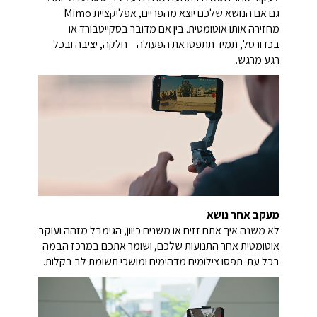
לעקוב אחר נושאים בתנועה מהירה על פני שטח גדול יותר.
גם אם הנושא שלכם יוצא מהפריים, אפליקציית Mimo
מחזירה אותו אוטומטית. בין אם מדובר בסקייטבורד או
בכדורסל, תמיד תתפסו את הפעולה—חלקה, יציבה ובכל
רגע מרגש.
מעקב אחר נושא
לא משנה איך אתם זזים או משנים כיוון, הגימבל מזהה ועוקב
אוטומטית אחר התנועות שלכם, ושומר אתכם במרכז הבמה
בכל עת. תפסו צילומים מדהימים ומושכי תשומת לב בקלות.