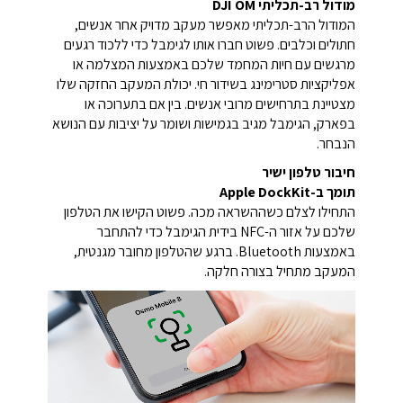
מודול רב-תכליתי DJI OM
המודול הרב-תכליתי מאפשר מעקב מדויק אחר אנשים,
חתולים וכלבים. פשוט חברו אותו לגימבל כדי ללכוד רגעים
מרגשים עם חיות המחמד שלכם באמצעות המצלמה או
אפליקציות סטרימינג בשידור חי. יכולת המעקב החזקה שלו
מצטיינת בתרחישים מרובי אנשים. בין אם בתערוכה או
בפארק, הגימבל מגיב בגמישות ושומר על יציבות עם הנושא
הנבחר.
חיבור טלפון ישיר
תומך ב-Apple DockKit
התחילו לצלם כשההשראה מכה. פשוט הקישו את הטלפון
שלכם על אזור ה-NFC בידית הגימבל כדי להתחבר
באמצעות Bluetooth. ברגע שהטלפון מחובר מגנטית,
המעקב מתחיל בצורה חלקה.