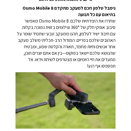
מייצב Osmo Mobile 8 מבית DJI
גימבל טלפון חכם למעקב מתקדם Osmo Mobile 8
בתיאום עם כל תנועה
שחררו את היצירתיות שלכם. Osmo Mobile 8 מאפשר
סיבוב אופקי חלק של 360° וצילומים בזווית נמוכה בקלות.
עם חיבור ישיר לטלפון, תהנו ממעקב טבעי שתמיד שומר על
האהובים שלכם בפריים. המודול הרב-תכליתי משלב מעקב
אחר אנשים וחיות מחמד, תאורה והקלטת שמע, ומבטיח
שהנושא שלכם יישאר בפוקוס—בין אם אתם יוצרים תוכן,
מתעדים את חיי היומיום או מצטרפים לשיחת וידאו. אל
תפספסו אף רגע!