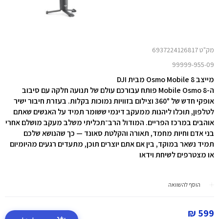
מק"ט 6937224126817
99999-955-09
מייצב Osmo Mobile 8 מבית DJI
ה-8 Mobile Osmo פותח עבורכם עולם של תנועה חלקה עם סיבוב
אופקי חדש של 360° וצילום בזוויות נמוכות בקלות. בעזרת חיבור ישיר
לטלפון, תוכלו ליהנות ממעקב דינמי ששומר תמיד על האנשים שאתם
אוהבים במרכז הפריים. המודול הרב־תכליתי משלב מעקב מושלם אחרי
בני אדם וחיות מחמד, תאורה והקלטת סאונד — כך שהנושא שלכם
תמיד נשאר במוקד, בין אם אתם יוצרים תוכן, מתעדים רגעים מהיומיום
או מצטרפים לשיחת וידאו
הוסף להשוואה
599 ₪