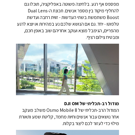
על הבמה או מתמרן במגרש צפוף, Osmo Mobile 8 לא
מפספס אף רגע. בלחיצה פשוטה באפליקציה, תוכלו גם
להחליף מיקוד בין מספר אנשים. תכונת ה-Dual Lens
Boost משתמשת בשתי העדשות - זווית רחבה ועדשת
טלפוטו - יחד. גם אם הנושא שלכם נע במהירות או יוצא לרגע
מהפריים, הגימבל מוצא ועוקב אחריהם שוב באופן חכם,
ומבטיח צילום רציף.
מודול רב-תכליתי של DJI OM
המודול הרב-תכליתי של Osmo Mobile 8 משלב מעקב
אחר נושאים עבור אנשים וחיות מחמד, קליטת שמע ותאורת
מילוי כדי לעזור לכם ליצור בקלות.