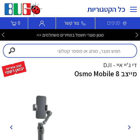
כל הקטגוריות
סניפים
צור קשר
0
רמקול אלחוטי נייד JBL Flip 7 במהדורה מוגבלת Tomorrowland >>>
די ג'יי איי - DJI
מייצב Osmo Mobile 8