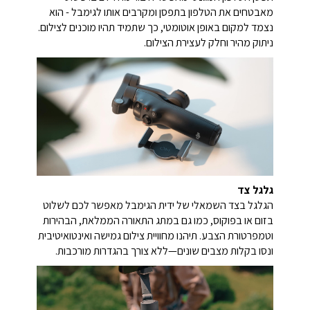
תפסן הטלפון המגנטי מאפשר חיבור מהיר ויציב. פשוט
מאבטחים את הטלפון בתפסן ומקרבים אותו לגימבל - הוא
נצמד למקום באופן אוטומטי, כך שתמיד תהיו מוכנים לצילום.
ניתוק מהיר וחלק לעצירת הצילום.
גלגל צד
הגלגל בצד השמאלי של ידית הגימבל מאפשר לכם לשלוט
בזום או בפוקוס, כמו גם במתג התאורה הממלאת, הבהירות
וטמפרטורת הצבע. תיהנו מחוויית צילום גמישה ואינטואיטיבית
ונסו בקלות מצבים שונים—ללא צורך בהגדרות מורכבות.