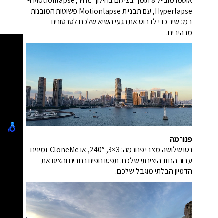
אוסמו מובייל 8 תומך בצילום בהילוך מהיר, Motionlapse ו-
Hyperlapse, עם תבניות Motionlapse פשוטות המובנות
במכשיר כדי לדחוס את רגעי השיא שלכם לסרטונים
מרהיבים.
פנורמה
נסו שלושה מצבי פנורמה: 3×3, 240°, או CloneMe זמינים
עבור החזון היצירתי שלכם. תפסו נופים רחבים והציגו את
הדמיון הבלתי מוגבל שלכם.