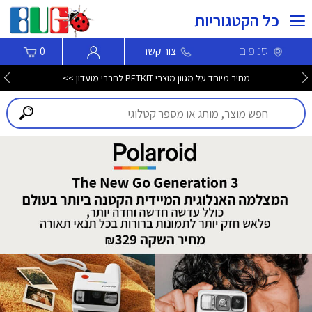
כל הקטגוריות
סניפים
צור קשר
0
מחיר מיוחד על מגוון מוצרי PETKIT לחברי מועדון >>