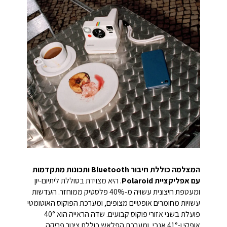
המצלמה כוללת חיבור Bluetooth ותכונות מתקדמות
עם אפליקציית Polaroid
. היא מצוידת בסוללת ליתיום-יון
ומעטפת חיצונית עשויה מ-40% פלסטיק ממוחזר. העדשות
עשויות מחומרים אופטיים מצופים, ומערכת הפוקוס האוטומטי
פועלת בשני אזורי פוקוס קבועים. שדה הראייה הוא 40°
אופקי ו-41° אנכי, ומערכת הפלאש כוללת צינור פריקה