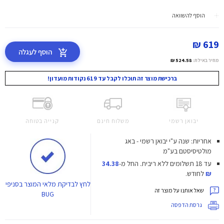
הוסף להשוואה
619 ₪
הוסף לעגלה
מחיר באילת:
524.58 ₪
ברכישת מוצר זה תוכלו לקבל עד 619 נקודות מועדון!
יבואן רשמי
משלוח חינם
קנייה בטוחה
אחריות: שנה ע"י יבואן רשמי - באג
מולטיסיסטם בע"מ
עד 18 תשלומים ללא ריבית.
החל מ-
34.38
₪
לחודש.
לחץ
לבדיקת מלאי המוצר בסניפי
שאל אותנו על מוצר זה
BUG
גרסת הדפסה