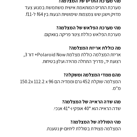
מהי מערכת התריס של המצלמה?
מערכת התריס המותאמת אישית משתמשת במנוע צעד
מדויק וישנן שש צמצמות שימושיות הנעות בין f64 ל-f11.
מהי מערכת הפלאש של המצלמה?
מערכת הפלאש כוללת צינור פריקה בוואקום.
מה כוללת אריזת המצלמה?
אריזת המצלמה כוללת מצלמת Polaroid Now+ דור 3,
רצועת יד, מדריך התחלה מהירה ועלון בטיחות.
מהם ממדי המצלמה ומשקלה?
המצלמה שוקלת 452 גרם וממדיה הם 150.2x 112.2 x 96
מ"מ.
מהו שדה הראייה של המצלמה?
שדה הראייה הוא 40° אופקי ו-41° אנכי.
מהי הסוללה של המצלמה?
המצלמה מצוידת בסוללת ליתיום-יון נטענת.