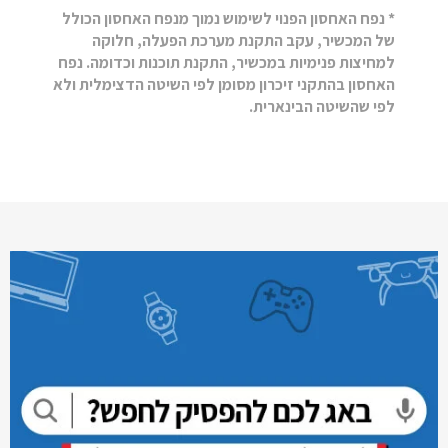
* נפח האחסון הפנוי לשימוש נמוך מנפח האחסון הכולל
של המכשיר, עקב התקנת מערכת הפעלה, חלוקה
למחיצות פנימיות במכשיר, התקנת תוכנות וכדומה. נפח
האחסון בהתקני זיכרון מסומן לפי השיטה הדצימלית ולא
לפי שהשיטה הבינארית.