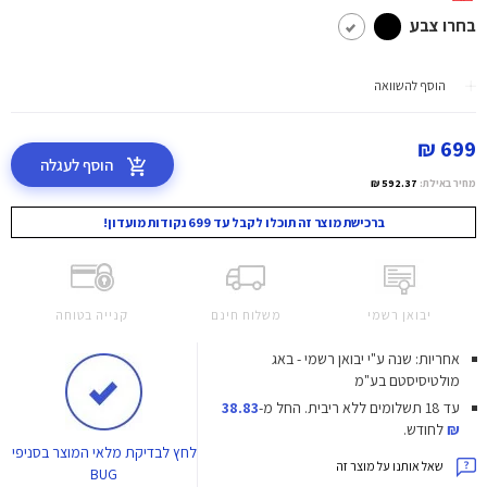
בחרו צבע
הוסף להשוואה
699 ₪
הוסף לעגלה
מחיר באילת:
592.37 ₪
ברכישת מוצר זה תוכלו לקבל עד 699 נקודות מועדון!
יבואן רשמי
משלוח חינם
קנייה בטוחה
אחריות: שנה ע"י יבואן רשמי - באג
מולטיסיסטם בע"מ
עד 18 תשלומים ללא ריבית.
החל מ-
38.83
₪
לחודש.
לחץ
לבדיקת מלאי המוצר בסניפי
שאל אותנו על מוצר זה
BUG