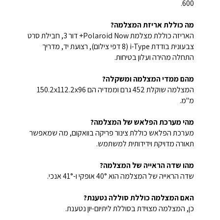
600.
מה כוללת אריזת המצלמה?
האריזה כוללת מצלמת Polaroid Now+ דור 3, חבילת סרט
צבעונית בודדת i-Type (8 דפי צילום), רצועת יד, מדריך
התחלה מהירה ועלון בטיחות.
מהם ממדי המצלמה ומשקלה?
המצלמה שוקלת 452 גרם וממדיה הם 150.2x112.2x96
מ"מ.
מהי מערכת הפלאש של המצלמה?
מערכת הפלאש כוללת צינור פריקה בוואקום, מה שמאפשר
תאורה מדויקת וידידותית למשתמש.
מהו שדה הראייה של המצלמה?
שדה הראייה של המצלמה הוא 40° אופקי ו-41° אנכי.
האם המצלמה כוללת סוללה נטענת?
כן, המצלמה מצוידת בסוללת ליתיום-יון נטענת.