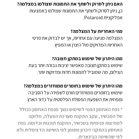
האם ניתן לסרוק ולשתף את התמונות שצולמו במצלמה?
כן, ניתן לסרוק ולשתף את התמונות שצולמו באמצעות
אפליקציית Polaroid.
מהי האחריות על המצלמה?
המצלמה מגיעה עם אחריות, אך יש לבדוק את פרטי
האחריות המדויקים מול היצרן או המפיץ.
מהו היתרון של שימוש במתקן חצובה?
שימוש במתקן חצובה מאפשר יציבות גבוהה יותר בעת
הצילום, מה שמוביל לתמונות חדות ומדויקות יותר.
מהו היתרון של שימוש בחומרים ממוחזרים במצלמה?
שימוש בחומרים ממוחזרים תורם לשמירה על הסביבה
ומפחית את השפעת הפסולת הפלסטית על כדור הארץ.
* נפח האחסון הפנוי לשימוש נמוך מנפח האחסון הכולל
של המכשיר, עקב התקנת מערכת הפעלה, חלוקה
למחיצות פנימיות במכשיר, התקנת תוכנות וכדומה. נפח
האחסון בהתקני זיכרון מסומן לפי השיטה הדצימלית ולא
לפי שהשיטה הבינארית.