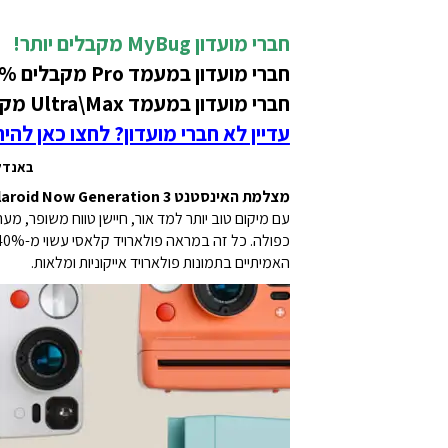
חברי מועדון MyBug מקבלים יותר!
חברי מועדון במעמד Pro מקבלים 5% הנחה בתמורה ל-400 נקודות על מוצר זה!
חברי מועדון במעמד Ultra\Max מקבלים 10% הנחה בתמורה ל-1000 נקודות על מוצר זה!
עדיין לא חברי מועדון? לחצו כאן להי
באנדל מצלמת 
מצלמת האינסטנט Polaroid Now Generation 3 היא אייקון של אנלוגי עם תכונות מודרניות.
עם מיקום טוב יותר למד אור, חיישן טווח משופר, מ
האמיתיים בתמונות פולארויד אייקוניות ומלאות.