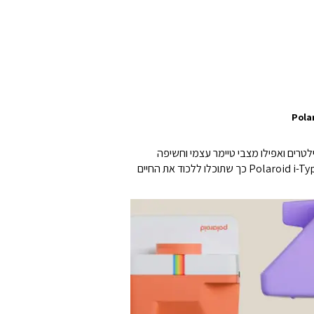
לטרים ואפילו מצבי טיימר עצמי וחשיפה
כפולה. כל זה במראה פולארויד קלאסי עשוי מ-40% חומרים ממוחזרים ובשישה צבעים. נטענת באמצעות USB-C ותואמת לסרטי Polaroid i-Type כך שתוכלו ללכוד את החיים