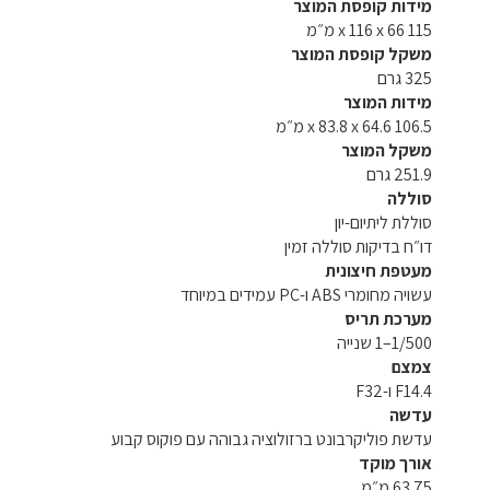
מידות קופסת המוצר
115 x 116 x 66 מ״מ
משקל קופסת המוצר
325 גרם
מידות המוצר
106.5 x 83.8 x 64.6 מ״מ
משקל המוצר
251.9 גרם
סוללה
סוללת ליתיום-יון
דו״ח בדיקות סוללה זמין
מעטפת חיצונית
עשויה מחומרי ABS ו-PC עמידים במיוחד
מערכת תריס
1/500–1 שנייה
צמצם
F14.4 ו-F32
עדשה
עדשת פוליקרבונט ברזולוציה גבוהה עם פוקוס קבוע
אורך מוקד
63.75 מ״מ