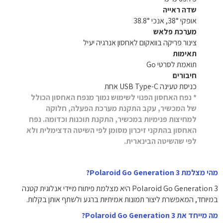
שדה ראייה
אופקי 38°, אנכי 38.8°
מערכת פלאש
צינור פריקה בוואקום לאחסון אנרגיה יעיל
תאימות
תואמת לסרטי Go
חיבורים
כניסת טעינה USB Type-C אחת
* נפח האחסון הפנוי לשימוש נמוך מנפח האחסון הכולל
של המכשיר, עקב התקנת מערכת הפעלה, חלוקה
למחיצות פנימיות במכשיר, התקנת תוכנות וכדומה. נפח
האחסון בהתקני זיכרון מסומן לפי השיטה הדצימלית ולא
לפי שהשיטה הבינארית.
מהי מצלמת Polaroid Go Generation 3?
Polaroid Go Generation 3 היא מצלמת פיתוח מיידי אנלוגית קטנה
במיוחד, המאפשרת ליצור תמונות אמיתיות ברגע ולשתף אותן בקלות.
מה מייחד את Polaroid Go Generation 3?