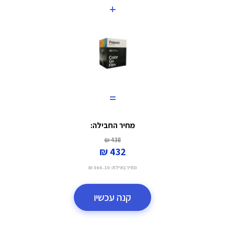
+
=
מחיר החבילה:
438 ₪
432 ₪
מחיר באילת:
366.10 ₪
קנה עכשיו