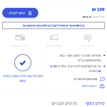
109 ₪
הוסף לעגלה
מחיר באילת:
92.37 ₪
ברכישת מוצר זה תוכלו לקבל עד 109 נקודות מועדון!
יבואן רשמי
משלוח חינם
קנייה בטוחה
אחריות: שנה ע"י יבואן רשמי - באג
מולטיסיסטם בע"מ
עד 18 תשלומים ללא ריבית.
החל מ-
6.05
₪
לחודש.
לחץ
לבדיקת מלאי המוצר בסניפי
שאל אותנו על מוצר זה
BUG
גרסת הדפסה
מידע נוסף
פרטים טכניים