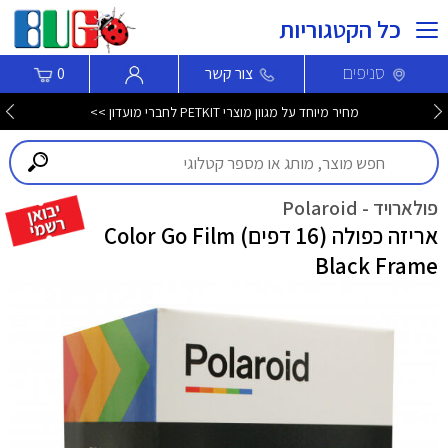
כל הקטגוריות
סניפים
צור קשר
0
מחיר מיוחד על מגוון מוצרי PETKIT לחברי מועדון >>
פולארויד - Polaroid
אריזה כפולה (16 דפים) Color Go Film
Black Frame