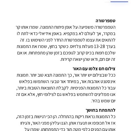
טמפרטורה
הטמפרטורה משפיעה על אופן פיתוח התמונה. שמרו אותו קר
במקרר, אך לעולם לא במקפיא. באופן אידיאלי כדאי לתת לו
להתאים את עצמו לטמפרטורת החדר לפני השימוש בו. זה
בערך 13-28 מעלות צלזיוס. כשקר בחוץ, שמרו את התמונות
שלכם חמות בכיס קרוב לגופכם בזמן שהן מתפתחות. או אם
זה יום חם, ודאו שהן ישארו קרירות.
צילום חם צלמו עם האור
ככל שבצילום יש יותר אור, כך התמונה תצא טוב יותר. תמונות
אינסטנט אוהבות אור, במיוחד אור טבעי. השתמשו בפלאש
עבור כל התמונות הפנימיות. לקבלת התוצאות הטובות ביותר,
אנו ממליצים להשתמש בפלאש גם לצילומי חוץ, אלא אם זה
יום שמש בהיר.
להתפתח בחושך
כל התמונות נראות ריקות בהתחלה. הן הכי רגישות בזמן הזה,
אז אל תכופפו או תנערו אותן. הגנו עליהן מפני האור, והניחו
אותן עם הפנים כלפי מטה תוך כדי התפתחותן. שמרו על