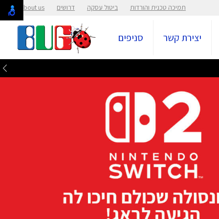
תמיכה טכנית והורדות
ביטול עסקה
דרושים
About us
יצירת קשר
סניפים