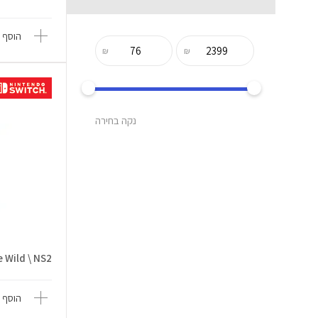
הוסף 
₪
₪
נקה בחירה
 Wild \ NS2
הוסף 