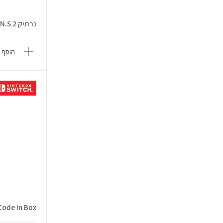
נרתיק Travel Eva For N.S 2
הוסף 
n - Code In Box