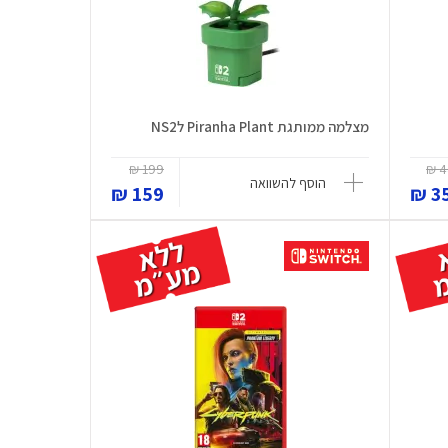
מצלמה ממותגת Piranha Plant לNS2
199 ₪
4
הוסף להשוואה
159 ₪
35