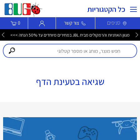
כל הקטגוריות
סניפים
צור קשר
0
מגוון האוזניות והרמקולים מבית JBL במחירים מיוחדים עד 50% הנחה >>>
שגיאה בטעינת הדף