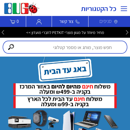
כל הקטגוריות
סניפים
צור קשר
0
מחיר מיוחד על מגוון מוצרי PETKIT לחברי מועדון >>