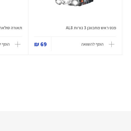
פנס ראש מתכוונן 3 נורות AL8
תאורה סולארית 
69 ₪
הוסף להשוואה
הוסף ל