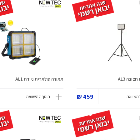
צובה AL3
תאורה סולארית ניידת AL1
459 ₪
השוואה
הוסף להשוואה