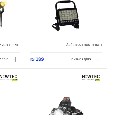
תאורת שטח נטענת AL4
תאורת גינה + פא
189 ₪
הוסף להשוואה
הוסף ל