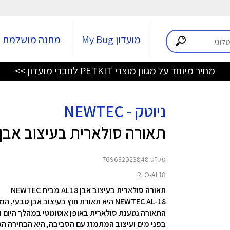
מועדון My Bug
מתנה מושלמת
מחיר מיוחד על מגוון מוצרי PETKIT לחברי מועדון >>
ניוטק - NEWTEC
תאורה סולארית בעיצוב אבן AL18
מק"ט 769632023848
RLO-AL18
תאורה סולארית בעיצוב אבן AL18 מבית NEWTEC
NEWTEC AL-18 היא תאורת חוץ בעיצוב אבן 
התאורה נטענת סולארית באופן אוטומטי במהלך היום 
בפני מים ועיצוב המתמזג עם הסביבה, היא הבחירה האי