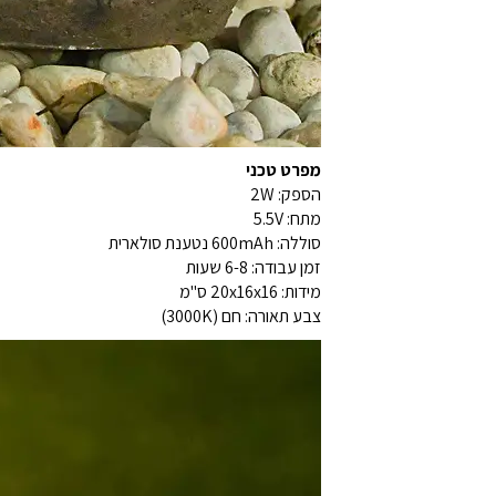
מפרט טכני
הספק: 2W
מתח: 5.5V
סוללה: 600mAh נטענת סולארית
זמן עבודה: 6-8 שעות
מידות: 20x16x16 ס"מ
צבע תאורה: חם (3000K)