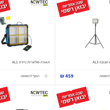
צובה AL3
תאורה סולארית ניידת AL1
459 ₪
השוואה
הוסף להשוואה