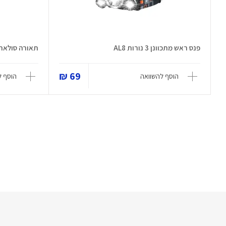
פנס ראש מתכוונן 3 נורות AL8
תאורה סולארית 
69 ₪
הוסף להשוואה
הוסף ל