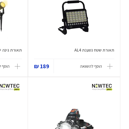
תאורת שטח נטענת AL4
תאורת גינה + פא
189 ₪
הוסף להשוואה
הוסף ל