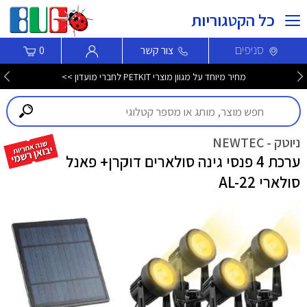
כל הקטגוריות
סניפים
צור קשר
0
מחיר מיוחד על מגוון מוצרי PETKIT לחברי מועדון >>
ניוטק - NEWTEC
ערכת 4 פנסי גינה סולארים דוקרן+ פאנל
סולארי AL-22