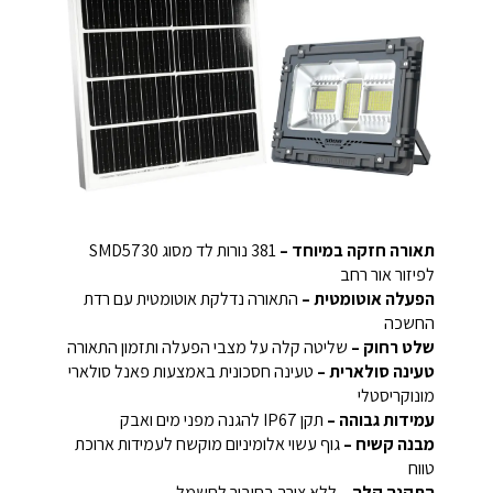
תאורה חזקה במיוחד –
381 נורות לד מסוג SMD5730
לפיזור אור רחב
הפעלה אוטומטית –
התאורה נדלקת אוטומטית עם רדת
החשכה
שלט רחוק –
שליטה קלה על מצבי הפעלה ותזמון התאורה
טעינה סולארית –
טעינה חסכונית באמצעות פאנל סולארי
מונוקריסטלי
עמידות גבוהה –
תקן IP67 להגנה מפני מים ואבק
מבנה קשיח –
גוף עשוי אלומיניום מוקשח לעמידות ארוכת
טווח
התקנה קלה –
ללא צורך בחיבור לחשמל