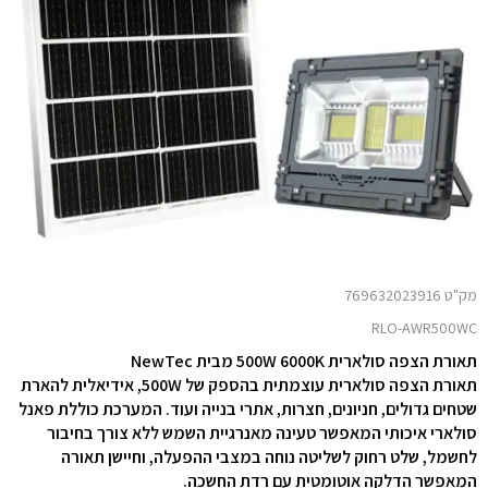
מק"ט 769632023916
RLO-AWR500WC
תאורת הצפה סולארית 500W 6000K מבית NewTec
תאורת הצפה סולארית עוצמתית בהספק של 500W, אידיאלית להארת
שטחים גדולים, חניונים, חצרות, אתרי בנייה ועוד. המערכת כוללת פאנל
סולארי איכותי המאפשר טעינה מאנרגיית השמש ללא צורך בחיבור
לחשמל, שלט רחוק לשליטה נוחה במצבי ההפעלה, וחיישן תאורה
המאפשר הדלקה אוטומטית עם רדת החשכה.