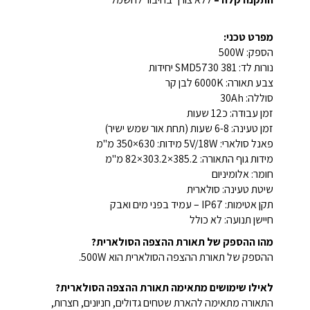
מפרט טכני:
הספק: 500W
נורות לד: SMD5730 381 יחידות
צבע תאורה: 6000K לבן קר
סוללה: 30Ah
זמן עבודה: כ12 שעות
זמן טעינה: 6-8 שעות (תחת אור שמש ישיר)
פאנל סולארי: 5V/18W מידות: 630×350 מ"מ
מידות גוף התאורה: 385.2×303.2×82 מ"מ
חומר: אלומיניום
שיטת טעינה: סולארית
תקן אטימות: IP67 – עמיד בפני מים ואבק
חיישן תנועה: לא כולל
מהו ההספק של תאורת ההצפה הסולארית?
ההספק של תאורת ההצפה הסולארית הוא 500W.
לאילו שימושים מתאימה תאורת ההצפה הסולארית?
התאורה מתאימה להארת שטחים גדולים, חניונים, חצרות,