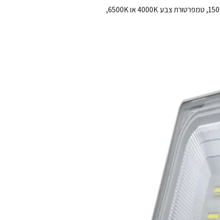
כולל זווית הארה רחבה במיוחד של ‎150°×70°, טמפרטורת צבע 4000K או 6500K,