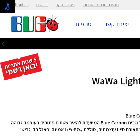
תמיכה טכנית והורדות
ביטול עסקה
דרושים
About us
יצירת קשר
סניפים
תאורת Flood סולארית חכמה של סדרת WaWa Light מבית Blue Carbon המיועדת להאיר שטחים פתוחים בעוצמה גבוהה
ובלי חיבור לחשמל. הפתרון הסולארי האינטגרלי משלב תאורת LED עוצמתית, סוללת LiFePO₄ אמינה ופאנל חד-גבישי