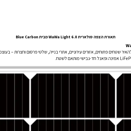
תאורת הצפה סולארית WaWa Light 6.0 מבית Blue Carbon
WaWa מבית Blue Carbon מיועדת להאיר שטחים פתוחים, אזורים עירוניים, אתרי בנייה, שלטי פרסום וח