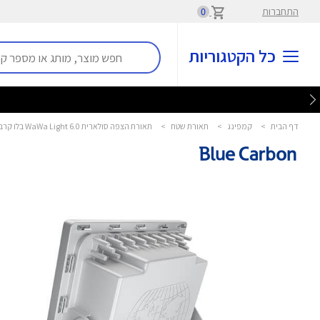
התחברות
0
כל הקטגוריות
דף הבית
>
קמפינג
>
תאורת שטח
>
תאורת הצפה סולארית WaWa Light 6.0 בלו קרבון - Blue Carbon