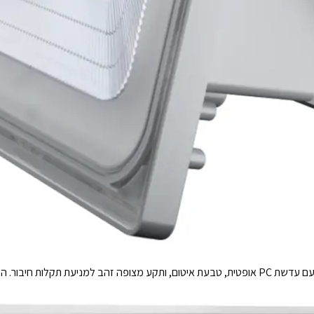
גוף התאורה עשוי סגסוגת אלומיניום-מגנזיום חזקה, עם עדשת PC אופטית, טבעת איטום, ותקע מצופה זהב