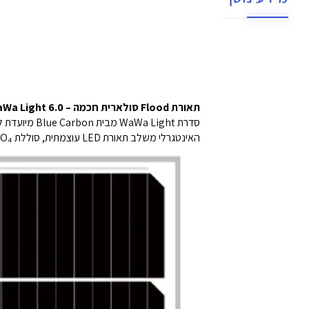
תאורת Flood סולארית חכמה – WaWa Light 6.0
סדרת  Light
האינטגרלי משלב תאורת LED עוצמתית, סוללת LiFePO₄ אמינה ופאנל חד-גבישי מותאם לשטח.