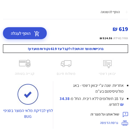
הוסף להשוואה
619 ₪
הוסף לעגלה
מחיר באילת:
524.58 ₪
ברכישת מוצר זה תוכלו לקבל עד 619 נקודות מועדון!
יבואן רשמי
משלוח חינם
קנייה בטוחה
אחריות: שנה ע"י יבואן רשמי - באג
מולטיסיסטם בע"מ
עד 18 תשלומים ללא ריבית.
החל מ-
34.38
₪
לחודש.
לחץ
לבדיקת מלאי המוצר בסניפי
שאל אותנו על מוצר זה
BUG
גרסת הדפסה