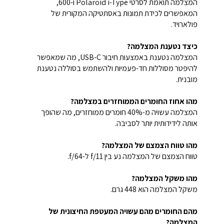
המצלמה תואמת לסרטי Polaroid i-Type ו-600,
המאפשרים לכידת תמונות באסתטיקה המקורית של
פולארויד.
כיצד נטענת המצלמה?
המצלמה נטענת באמצעות חיבור USB-C, מה שמאפשר
להיפטר מסוללות חד-פעמיות ולהשתמש בסוללה נטענת
מובנית.
מהו אחוז החומרים הממוחזרים במצלמה?
המצלמה עשויה מ-40% חומרים ממוחזרים, מה שהופך
אותה לידידותית יותר לסביבה.
מהו טווח הצמצם של המצלמה?
טווח הצמצם של המצלמה נע בין f/11 ל-f/64.
מהו משקל המצלמה?
משקל המצלמה הוא 448 גרם.
מהם החומרים מהם עשויה המעטפת החיצונית של
המצלמה?