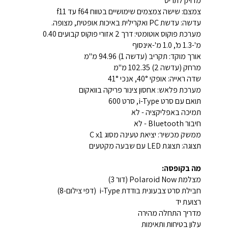
מדויק לתריס
צמצם: שישה צמצמים שימושיים בטווח f64 עד f11
עדשה: עדשת PC ואקרילית באיכות אופטית, מצופה.
מערכת פוקוס אוטומטי: דרך 2 אזורי פוקוס קבועים 0.40
מ'-1.3 מ', 1.0 מ'-אינסוף
אורך מוקד: תקריב (עדשה 1) 94.96 מ"מ
מרחק (עדשה 2) 102.35 מ"מ
שדה ראייה: אופקי 40°, אנכי 41°
מערכת פלאש: אחסון צינור פריקה בוואקום
תואם עם סרט i-Type, סרט 600
תמיכה באפליקציה - לא
חיבור Bluetooth - לא
ממשק מכשיר: יציאת טעינה מסוג C x1
תצוגה: תצוגת LED עם שבעה מקטעים
מה בקופסה:
מצלמת Polaroid Now (דור 3)
חבילת סרט צבעונית בודדת i-Type (דפי צילום-8)
רצועת יד
מדריך התחלה מהירה
עלון בטיחות ותאימות