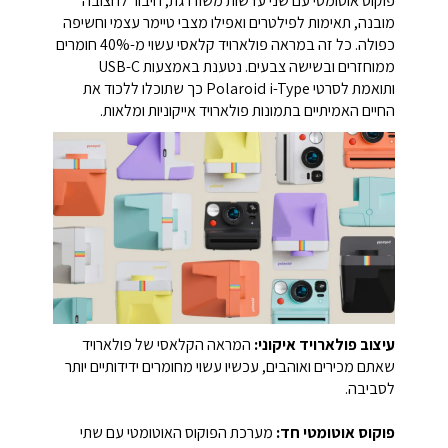
פוקוס אוטומטי עם שני עדשות משודרגת, חיבור לחצובה
מובנה, תאימות לפילטרים ואפילו מצבי טיימר עצמי וחשיפה
כפולה. כל זה במראה פולארויד קלאסי עשוי מ-40% חומרים
ממוחזרים ובשישה צבעים. נטענת באמצעות USB-C
ותואמת לסרטי Polaroid i-Type כך שתוכלו ללכוד את
החיים האמיתיים בתמונות פולארויד אייקוניות ומלאות.
עיצוב פולארויד איקוני:
המראה הקלאסי של פולארויד
שאתם מכירים ואוהבים, עכשיו עשוי מחומרים ידידותיים יותר
לסביבה.
פוקוס אוטומטי חד:
מערכת הפוקוס האוטומטי עם שתי