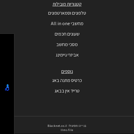
קטגוריות מובילות
טלפונים וסמארטפונים
מחשבי All in one
שעונים חכמים
מסכי מחשב
אביזרי גיימינג
נוספים
כרטיס מתנה באג
טרייד אין בבאג
בנייה ותפעול: Blacknet.co.il
llms file