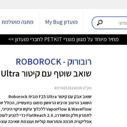
מועדון My Bug
מתנה מושלמת
מחיר מיוחד על מגוון מוצרי PETKIT לחברי מועדון >>
רובורוק - ROBOROCK
שואב שוטף עם קיטור F25 Ultra
מק"ט 6974653814038
שואב אבק עם קיטור F25 Ultra מבית Roborock
השואב הרטוב והיבש הראשון מסוגו בתעשייה, הכולל שני
לתמרון חלק ומשודרג, 0
אפליקציה חכמה והתראות קוליות ועוצמת שאיבה עוצמתית של 