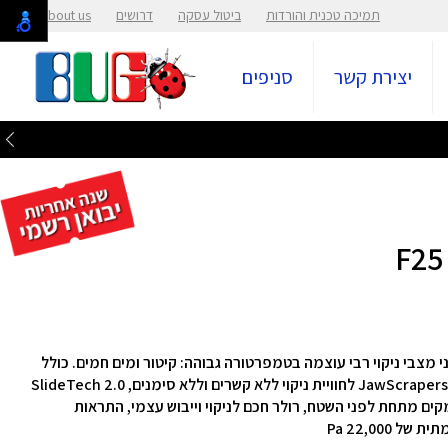
תמיכה טכנית והורדות
ביטול עסקה
דרושים
About us
יצירת קשר
סניפים
 מצבי ניקוי רבי עוצמה בטמפרטורה גבוהה: קיטור ומים חמים. כולל
VaporFlow & WaveFlow ללכלוך עיקש וניקוי היגייני, JawScrapers לחוויית ניקוי ללא קשרים וללא סימנים, SlideTech 2.0
FlatReach 2. כדי להגיע לעומקים מתחת לפני השטח, רולר חכם לניקוי וייבוש עצמי, התראות
22,000 Pa