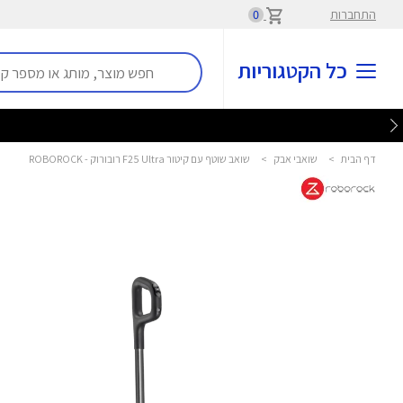
התחברות
0
כל הקטגוריות
דף הבית
>
שואבי אבק
>
שואב שוטף עם קיטור F25 Ultra רובורוק - ROBOROCK