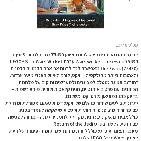
מק"ט 10748
לגו מלחמת הכוכבים וויקט לוחם האיווק 75430 מבית לגו Lego Star
Wars wicket the ewok 75430 ערכת LEGO® Star Wars Wicket
the Ewok (75430) מאפשרת לכם לבנות את אחת הדמויות הקטנות
והאהובות ביותר מהגלקסיה – וויקט, לוחם האיווק האגדי מיער אנדור.
זהו דגם תצוגה מושלם למבוגרים ולמעריצים ותיקים של מלחמת
הכוכבים, עם פרטים אותנטיים, חנית קלאסית ולוחית מידע רשמית –
בדיוק כמו במוזיאון גלקטי קטן משלכם.
יתרונות בולטים שחזור מושלם של וויקט: דמות LEGO מפורטת ומדויקת
עם פרווה חומה, פנים ידידותיות וקסם אישי שקשה לעמוד בפניו.
כולל אביזרים איקוניים: חנית מקורית ולחמנייה קטנה – מחווה לפגישה
עם הנסיכה ליאה בסרט Return of the Jedi.
מעמד תצוגה איכותי: כולל לוחית מידע רשמית ומיני-פיגורה של וויקט
לאוסף LEGO Star Wars שלכם.