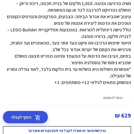
חוויה מרגיעה ומהנה: 1,010 חלקים של בנייה חכמה, ריכוז ודיוק –
מושלם כפרויקט להרכבה לבד או עם המשפחה.
עיצוב שמביא את אנדור הביתה: הצבעים, המרקמים והפרטים הקטנים
הופכים את הדמות ליצירת אמנות של ממש.
כולל גישה דיגיטלית להוראות: באמצעות אפליקציית LEGO Builder –
לבנייה חלקה, ברורה ומהנה.
תיאור שימוש הרכיבו את וויקט צעד אחר צעד, מהאוזניים ועד החנית,
והרגישו את הקסם של יערות אנדור בכל שלב.
בסיום, הציבו את הדמות על המעמד ותיהנו מפריט תצוגה מושלם
שמביא ניחוח של נוסטלגיה וסיפור.
*אפשרות השילוח היא משלוח עד בית הלקוח בלבד, לאור גודלה החריג
של החבילה.
המשחק מתאים לגילאי 12+ משתתפים: 1+
הוסף להשוואה
629 ₪
הוסף לעגלה
ברכישת מוצר זה תוכלו לקבל עד 629 נקודות מועדון!