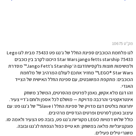
מק"ט 10675
לגו מלחמת הכוכבים ספינת החלל של ג‘נגו פט 75433 מבית לגו Lego
Star Wars jango fetts starship 75433 היכונו לקרב בין כוכבים
ולמשימות חוצות גלקסיות!דגם ה־Jango Fett’s Starship™ מסדרת
LEGO® Star Wars™ מחזיר אתכם לעולם המרהיב של מלחמת
הכוכבים: מתקפת המשובטים, עם ספינת החלל האישית של הצייד
האגדי.
זהו דגם מלא אקשן, נאמן לפרטים מהסרטים, המשלב משחק
אינטראקטיבי והרכבה מדויקת — מושלם לכל אספן ולוחם ג’דיי צעיר.
יתרונות בולטים דגם מדויק של ספינת החלל Slave I™ של ג’נגו פט: עם
עיצוב נאמן לסרטים ופרטים הנדסיים מרהיבים.
כולל שלוש דמויות LEGO מקוריות:ג’נגו פט, בובה פט הצעיר ולאמה סו.
פונקציונליות מלאה במשחק: תא טייס כפול הנפתח לג’נגו ובובה.
משגרי טילים פעילים.