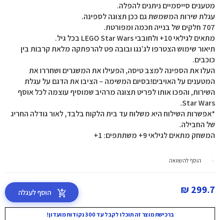
מטענים סייסמיים ניתנים להפלה.
עגלת שירות המשמשת גם ככן תצוגה לספינה.
707 חלקים של בנייה חכמה ומפורטת.
מתאים לגילאי 10+ ולחובבי LEGO Star Wars בכל גיל.
תיאור שימוש הצטרפו לג’נגו ובובה פט להרפתקה מלאת קרבות בין
כוכבים.
העלו את הספינה למצב טיסה, הפעילו את המשגרים ושחררו את
המטענים על האויבים!בסיום המשימה – הציבו את הדגם על עגלת
השירות, והפכו אותו לפריט תצוגה מרהיב שמוסיף עוצמה לכל אוסף
Star Wars.
*אפשרות השילוח היא משלוח עד בית הלקוח בלבד, לאור גודלה החריג
של החבילה.
המשחק מתאים לגילאי 9+ משתתפים: 1+
הוסף להשוואה
299.7 ₪
הוסף לעגלה
ברכישת מוצר זה תוכלו לקבל עד 300 נקודות מועדון!