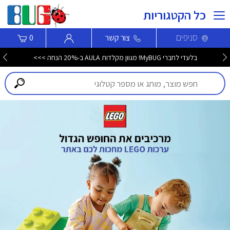
כל הקטגוריות
סניפים
צור קשר
0
בלעדי לחברי MyBUG! מגוון מקלדות AULA ב-20% הנחה >>>