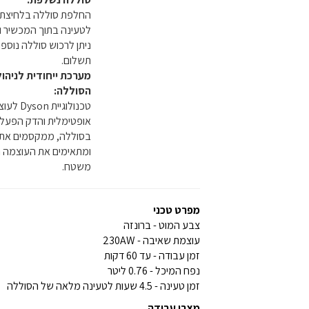
החלפת סוללה בלחיצת 
לטעינה בתוך המכשיר ומ
ניתן לרכוש סוללה נוס
תשלום.
מערכת ייחודית לניהו
הסוללה:
טכנולוגיי
אופטימלית והדק הפעלה
בסוללה, ממקסמים את 
ומתאימים את העוצמה ה
משטח.
מפרט טכני
צבע המוט - ברונזה
עוצמת שאיבה - 230AW
זמן עבודה - עד 60 דקות
נפח המיכל - 0.76 ליטר
זמן טעינה - 4.5 שעות לטעינה מלאה של הסוללה
מצבי עבודה