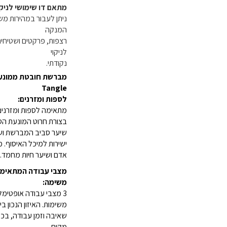
מתאם דו שימושי לניקו
ניתן לעבור במהירות מ
המנקה
רצפות, פרקטים ושטיחים
לניקוי
נקודתי.
Tangle
לספות ומזרנים:
מתאימה לספות ומזרני
בצורת חרוט המונעת ה
שיער סביב המברשת וש
ישירות למיכל האיסוף. 
אדם ושיער חיות מחמד.
מצבי עבודה המתאימי
משימה:
3 מצבי עבודה אופטימלי
משימות. האיזון הנכון בי
שאיבה וזמן עבודה, בכל
מקום