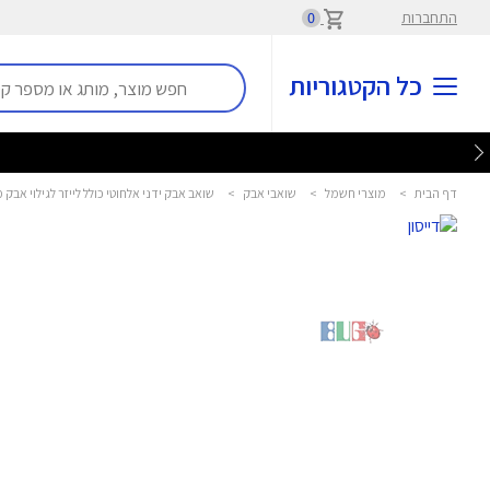
התחברות
0
כל הקטגוריות
דף הבית
>
מוצרי חשמל
>
שואבי אבק
>
שואב אבק ידני אלחוטי כולל לייזר לגילוי אבק מיקרוסקופי Dyson *עודפי מלאי* V15 Detect extra SV22 *ע