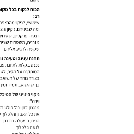
הכוח לנקות בכל מקום
רב:
שימושי, לניקוי מהרצפה
ומה שביניהם. ניקיון עו
רצפה, פרקטים, שטיחים
מזרנים, משטחים שונים 
שקשה להגיע אליהם
תחנת עגינה וטעינה נו
נכנס בקלות לתחנת עגי
המותקנת על הקיר, לטעי
בצורה נוחה של השואב ו
כך שהשואב תמיד זמין ו
ניקוי היגייני של המיכל
וירה":
מנגנון 'כוון וירה' פולט ב
את כל האבק והלכלוך ע
הפח, בפעולה בודדת - כ
לגעת בלכלוך
סוללה נשלפת: