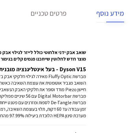
מידע נוסף
פרטים טכניים
שואב אבק ידני אלחוטי כולל לייזר לגילוי אבק מיקרוסקופי Dyson *עודפי מלאי* דגם ect extra SV22
מוצר חדש לחלוטין שייתכנו פגמים קלים בגימור ה
Dyson V15 - בעל אינטליגנציה מובנית עם טכנולוגיית תאורת LED המגלה חלקיקי אבק בלתי נראים!
מברשת Fluffy Optic מאירה לגילוי חלקיקי אבק בלתי נראים
השואב מגביר אוטומטית את עוצמת השאיבה כאשר הו
חיישן Piezo מודד וסופר את חלקיקי האבק הנשאבים ומציג הוכחה מדעית לניקוי יסודי על גבי צג LCD דיגיטלי
מברשת Digital Motorbar עם 56 שיניים מפוליקרבונט המונעות הסתבכות של שיער סביב המברשת
מברשת De-Tangle לספות ומזרנים עם פטנט ייחודי למניעת הסתבכות שיער סביב המברשת
זמן עבודה עד 60 דקות, תלוי בעוצמת השאיבה, רמת הלכלוך, סוג המשטח והאביזרים המצורפים
מערכת סינון HEPA הלוכדת ביעילות 97.99% מהחלקיקים, עד גודל של 0.1 מיקרון