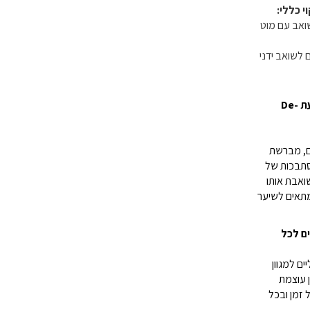
י כללי:
שואב עם מוט
 לשואב ידני
מברשת חובטת ממונעת De-
ם, מברשת
סתבכות של
ואבת אותו
מתאים לשיער
ם לכל
ים למגוון
ן עוצמת
 זמן ובכל