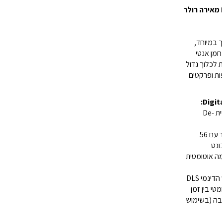
מברשת Fluffy Optic מאירה רולר
 במיוחד,
פחמן אנטי
 לכלוך גדול
ות ופרקטים
מברשת בעלת טכנולוגיית De-
למניעת הסתבכות שיער עם 56
ונט
 אוטומטית
טכנולוגיית חיישן העומס הדינמי DLS
מטי בין זמן
בה (בשימוש