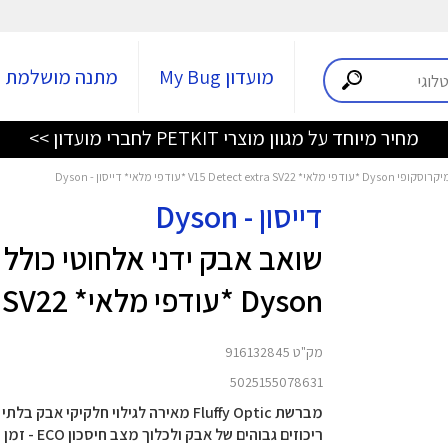
מועדון My Bug
מתנה מושלמת
מחיר מיוחד על מגוון מוצרי PETKIT לחברי מועדון >>
ודפי מלאי* דייסון - Dyson
דייסון - Dyson
שואב אבק ידני אלחוטי כולל ל
Dyson *עודפי מלאי* V15 Detect extra SV22 *עודפי מלאי*
מק"ט 916132845
5025155078631
מברשת Fluffy Optic מאירה לגילוי חל