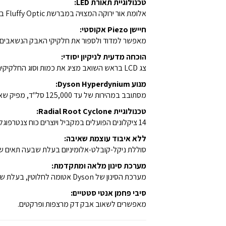
טכנולוגיית תאורת LED:
אלומת אור ירוקה המצויה במברשת Fluffy Optic בזווית מדויקת של 20 מעלות, 7.3 מ"מ מעל הקרקע מגלה חלקיקים מיקרוסקופיים נסתרים לעין
חיישן Piezo אקוסטי:
מאפשר למדוד ולספור את חלקיקי האבק הנשאבים למי
הוכחה מדעית לניקיון יסודי:
צג LCD בראש השואב מציג את כמות וסוג החלקיקים הנשאבים, כהוכחה מדעית לכך שהבית נקי באופן יסודי.
מנוע Dyson Hyperdynium:
מסתובב במהירות של עד 125,000 סל"ד, מפיק שאיבה עוצמתית יותר מרוב שואבי האבק החשמליים.
טכנולוגיית Radial Root Cyclone:
14 ציקלונים הפועלים במקביל ויוצרים כוח צנטרפוגלי של 79,000G מבלי לסתום את המסנן, וללא איבוד עוצמת שאיבה.
ללא איבוד עוצמת שאיבה:
סוללת ניקל-קובלט-אלומיניום בעלת שבעה תאים שא
מערכת סינון מלאה ומתקדמת:
מערכת הסינון של Dyson אטומה לחלוטין, בעלת שש שכבות של מסננים הלוכדים ביעילות 99.97% מהחלקיקים והאלרגנים עד לגודל של 0.3 מיקרון.
סיבי פחמן אנטי סטטיים:
מאפשרים לשאוב אבק דק מרצפות ופרקטים.