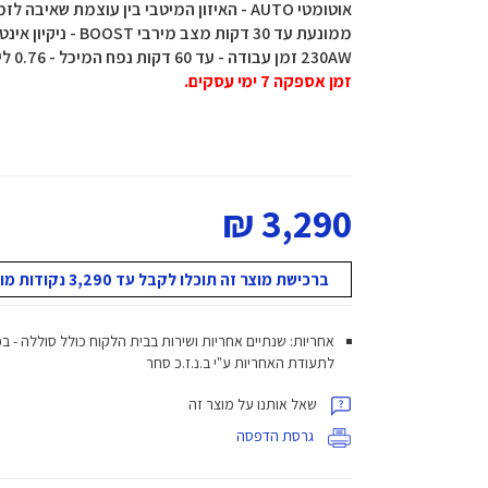
230AW זמן עבודה - עד 60 דקות נפח המיכל - 0.76 ליטר זמן טעינה - 4.5 שעות לטעינה מלאה של הסוללה
זמן אספקה 7 ימי עסקים.
3,290 ₪
ברכישת מוצר זה תוכלו לקבל עד 3,290 נקודות מועדון!
אחריות: שנתיים אחריות ושירות בבית הלקוח כולל סוללה - ב
לתעודת האחריות ע"י ב.נ.ז.כ סחר
שאל אותנו על מוצר זה
גרסת הדפסה